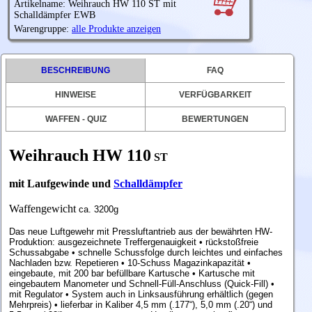
Artikelname: Weihrauch HW 110 ST mit
Schalldämpfer EWB
Warengruppe:
alle Produkte anzeigen
BESCHREIBUNG
FAQ
HINWEISE
VERFÜGBARKEIT
WAFFEN - QUIZ
BEWERTUNGEN
Weihrauch HW 110
ST
mit Laufgewinde und
Schalldämpfer
Waffengewicht
ca. 3200g
Das neue Luftgewehr mit Pressluftantrieb aus der bewährten HW-
Produktion: ausgezeichnete Treffergenauigkeit • rückstoßfreie
Schussabgabe • schnelle Schussfolge durch leichtes und einfaches
Nachladen bzw. Repetieren • 10-Schuss Magazinkapazität •
eingebaute, mit 200 bar befüllbare Kartusche • Kartusche mit
eingebautem Manometer und Schnell-Füll-Anschluss (Quick-Fill) •
mit Regulator • System auch in Linksausführung erhältlich (gegen
Mehrpreis) • lieferbar in Kaliber 4,5 mm (.177“), 5,0 mm (.20“) und