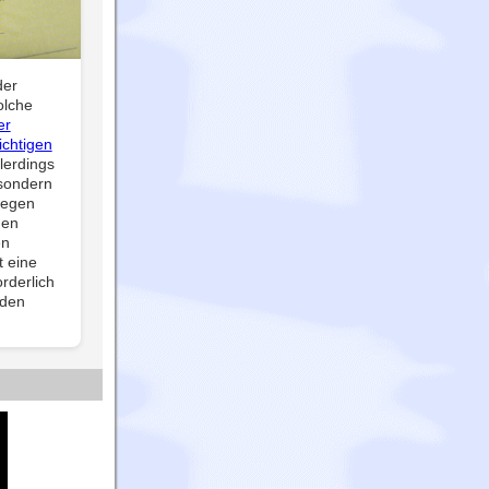
der
olche
er
ichtigen
lerdings
sondern
gegen
den
en
t eine
rderlich
 den