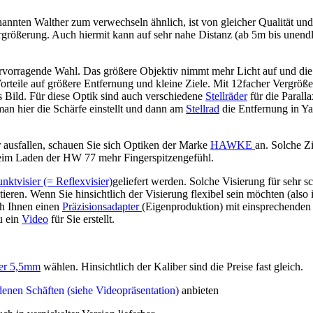
annten Walther zum verwechseln ähnlich, ist von gleicher Qualität und 
ergrößerung. Auch hiermit kann auf sehr nahe Distanz (ab 5m bis unendl
rvorragende Wahl. Das größere Objektiv nimmt mehr Licht auf und die
Vorteile auf größere Entfernung und kleine Ziele. Mit 12facher Vergröß
s Bild. Für diese Optik sind auch verschiedene
Stellräder
für die Parall
s man hier die Schärfe einstellt und dann am
Stellrad
die Entfernung in Ya
ausfallen, schauen Sie sich Optiken der Marke
HAWKE
an. Solche Zi
 beim Laden der HW 77 mehr Fingerspitzengefühl.
nktvisier (= Reflexvisier)
geliefert werden. Solche Visierung für sehr s
ieren. Wenn Sie hinsichtlich der Visierung flexibel sein möchten (also 
h Ihnen einen
Präzisionsadapter
(Eigenproduktion) mit einsprechenden
u ein
Video
für Sie erstellt.
er 5,5mm
wählen. Hinsichtlich der Kaliber sind die Preise fast gleich.
enen Schäften (siehe Videopräsentation)
anbieten