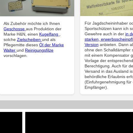
Für Jagdscheininhaber o
Als Zubehör möchte ich Ihnen
Sportschützen kann ich s
Geschosse
aus Produktion der
Gewehre auch in der
in d
Marke H&N, einen
Kugelfang
,
starken, erwerbsscheinpfl
solche
Zielscheiben
und als
Version
anbieten. Dann al
Pflegemitte dieses
Öl der Marke
ohne den Schalldämpfer 
Walter
und
Reinigungsfilze
mit einem Kompensator 
vorschlagen.
Vorlage der entsprechen
Berechtigung. Auch für d
Versand in das Ausland is
behördliche Erlaubnis erfo
(Einfuhrgenehmigung für
Empfänger).