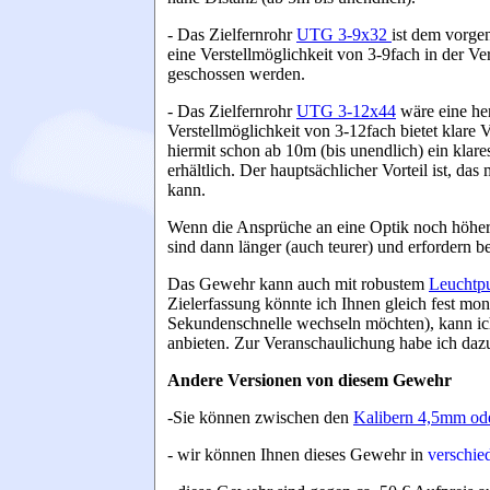
- Das Zielfernrohr
UTG 3-9x32
ist dem vorgen
eine Verstellmöglichkeit von 3-9fach in der V
geschossen werden.
- Das Zielfernrohr
UTG 3-12x44
wäre eine he
Verstellmöglichkeit von 3-12fach bietet klare 
hiermit schon ab 10m (bis unendlich) ein klare
erhältlich. Der hauptsächlicher Vorteil ist, da
kann.
Wenn die Ansprüche an eine Optik noch höher 
sind dann länger (auch teurer) und erfordern
D
as Gewehr kann auch mit robustem
Leuchtpu
Zielerfassung könnte ich Ihnen gleich fest mont
Sekundenschnelle wechseln möchten), kann ic
anbieten. Zur Veranschaulichung habe ich daz
Andere Versionen von diesem Gewehr
-Sie können zwischen den
Kalibern 4,5mm od
- wir können Ihnen dieses Gewehr in
verschied