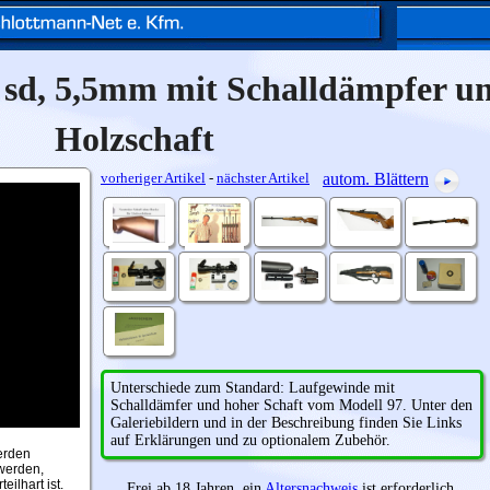
sd, 5,5mm mit Schalldämpfer un
Holzschaft
vorheriger Artikel
-
nächster Artikel
autom. Blättern
Unterschiede zum Standard: Laufgewinde mit
Schalldämfer und hoher Schaft vom Modell 97. Unter den
Galeriebildern und in der Beschreibung finden Sie Links
auf Erklärungen und zu optionalem Zubehör.
erden
 werden,
ilhart ist.
Frei ab 18 Jahren, ein
Altersnachweis
ist erforderlich.