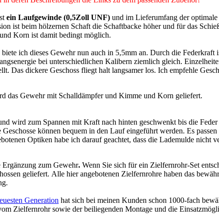
st
ein Laufgewinde (0,5Zoll UNF)
und im Lieferumfang der optimale
ion ist beim hölzernen Schaft die Schaftbacke höher und für das Schie
nd Korn ist damit bedingt möglich.
 biete
ich dieses Gewehr nun auch in 5,5mm an. Durch die Federkraft i
senergie bei unterschiedlichen Kalibern ziemlich gleich. Einzelheite
ellt. Das dickere Geschoss fliegt halt langsamer los. Ich empfehle Gesc
ird das Gewehr mit Schalldämpfer und Kimme und Korn geliefert.
und wird zum Spannen mit Kraft nach hinten geschwenkt bis die Feder
 Geschosse können bequem in den Lauf eingeführt werden. Es passen 
botenen Optiken habe ich darauf geachtet, dass die Lademulde nicht v
te Ergänzung zum Gewehr
.
Wenn Sie sich für ein Zielfernrohr-Set ents
ossen geliefert. Alle hier angebotenen Zielfernrohre haben das bewäh
ng.
uesten Generation
hat sich bei meinen Kunden schon 1000-fach bewäh
 vom Zielfernrohr sowie der beiliegenden Montage und die Einsatzmögli