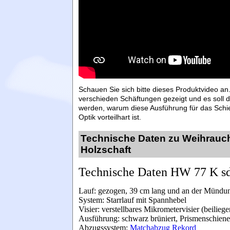
Schauen Sie sich bitte dieses Produktvideo an
verschieden Schäftungen gezeigt und es soll d
werden, warum diese Ausführung für das Schi
Optik vorteilhart ist.
Technische Daten zu Weihrauch
Holzschaft
T
echnische Daten HW 77 K sd
Lauf:
gezogen, 39 cm lang und an der
Mündun
System: Starrlauf mit Spannhebel
Visier:
verstellbares Mikrometervisier (beilie
Ausführung:
schwarz brüniert, Prismenschien
Abzugssystem:
Matchabzug Rekord