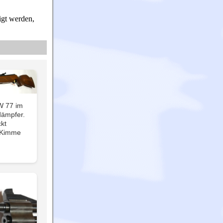
igt werden,
W 77 im
dämpfer.
kt
n Kimme