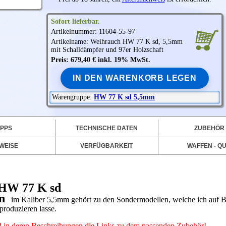
Sofort lieferbar.
Artikelnummer: 11604-55-97
Artikelname:
Weihrauch
HW 77 K sd, 5,5mm
mit Schalldämpfer und 97er Holzschaft
Preis: 679,40 € inkl. 19% MwSt.
IN DEN WARENKORB LEGEN
Warengruppe:
HW 77 K sd 5,5mm
IPPS
TECHNISCHE DATEN
ZUBEHÖR
WEISE
VERFÜGBARKEIT
WAFFEN - QU
 HW 77 K sd
n
im Kaliber 5,5mm gehört zu den Sondermodellen, welche ich auf B
roduzieren lasse.
und in deren Beschreibungen die Links zu dem passenden Zubehör!