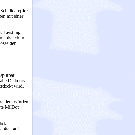
 Schalldämpfer
ßen mit einer
st Leistung
n habe ich in
hosse der
 spürbar
alle Diabolos
erdeckt wird.
cheiden, würden
rte MilDot-
rt.
chkeit auf