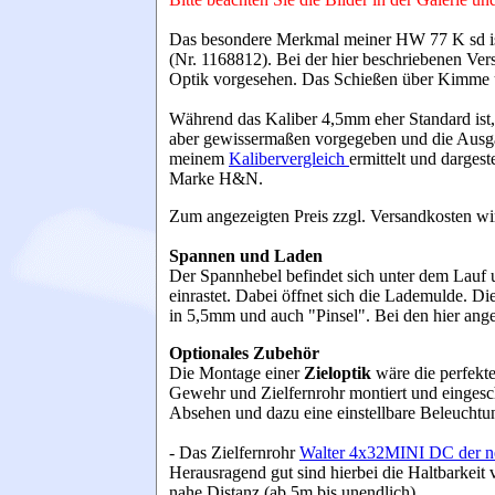
Das besondere Merkmal meiner HW 77 K sd i
(Nr. 1168812). Bei der hier beschriebenen Vers
Optik vorgesehen. Das Schießen über Kimme u
Während das Kaliber 4,5mm eher Standard ist,
aber gewissermaßen vorgegeben und die Ausgang
meinem
Kalibervergleich
ermittelt und dargest
Marke H&N.
Zum angezeigten Preis zzgl. Versandkosten w
Spannen und Laden
Der Spannhebel befindet sich unter dem Lauf 
einrastet. Dabei öffnet sich die Lademulde.
Die
in 5,5mm und auch "Pinsel". Bei den hier ange
Optionales Zubehör
Die Montage einer
Zieloptik
wäre die perfek
Gewehr und Zielfernrohr montiert und eingesch
Absehen und dazu eine einstellbare Beleuchtu
- Das Zielfernrohr
Walter 4x32MINI DC der ne
Herausragend gut sind hierbei die Haltbarkeit
nahe Distanz (ab 5m bis unendlich).