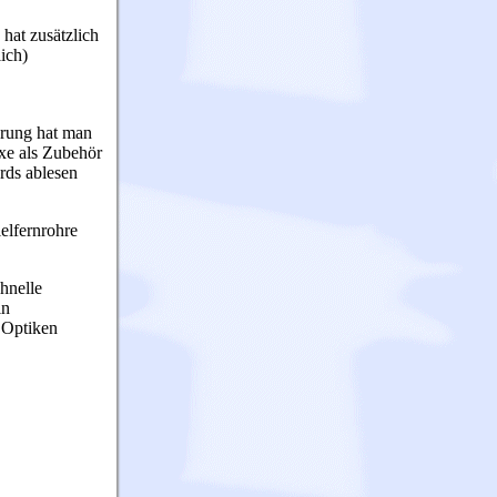
hat zusätzlich
ich)
erung hat man
axe als Zubehör
rds ablesen
elfernrohre
chnelle
in
 Optiken