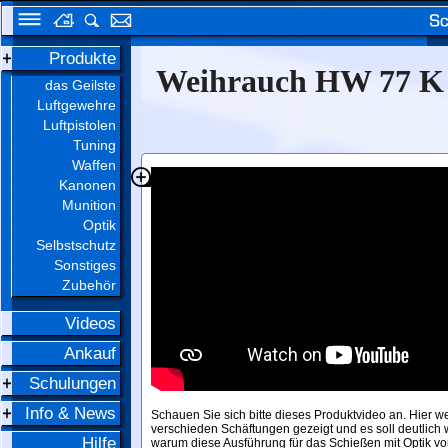
Produkte
Weihrauch HW 77 K 
das Geilste
Luftgewehre
Luftpistolen
Tuning
Waffen
Kanonen
Munition
Optik
Selbstschutz
Sonstiges
Zubehör
Videos
Ankauf
Schulungen
Info & News
Schauen Sie sich bitte dieses Produktvideo an. Hier w
verschieden Schäftungen gezeigt und es soll deutlich
Hilfe
warum diese Ausführung für das Schießen mit Optik vorte