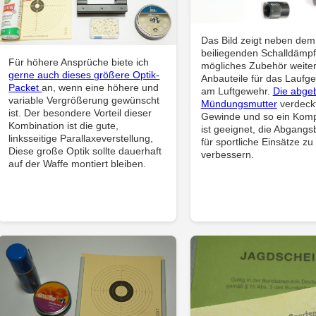
Das Bild zeigt neben dem
beiliegenden Schalldämpf
Für höhere Ansprüche biete ich
mögliches Zubehör weite
gerne auch dieses größere Optik-
Anbauteile für das Laufg
Packet
an, wenn eine höhere und
am Luftgewehr.
Die abgeb
variable Vergrößerung gewünscht
Mündungsmutter
verdeck
ist. Der besondere Vorteil dieser
Gewinde und so ein Kom
Kombination ist die gute,
ist geeignet, die Abgangsba
linksseitige Parallaxeverstellung,
für sportliche Einsätze zu
Diese große Optik sollte dauerhaft
verbessern.
auf der Waffe montiert bleiben.