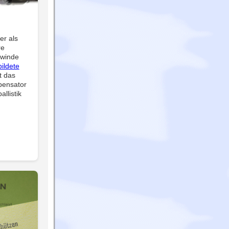
er als
re
ewinde
ildete
t das
pensator
llistik