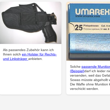
Als passendes Zubehör kann ich
Ihnen solch
ein Holster für Rechts-
und Linksträger
anbieten.
Solche
passende Munitio
(Beispiel)
darf ich leider ni
versenden, weil das Gefah
Sowas müsste abgehollt 
Die Waffe ohne Munition 
verschickt werden.