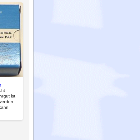
n
cht
rgut ist.
werden.
kann