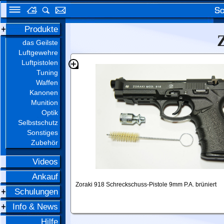
Produkte
das Geilste
Luftgewehre
Luftpistolen
Tuning
Waffen
Kanonen
Munition
Optik
Selbstschutz
Sonstiges
Zubehör
Videos
Ankauf
Zoraki 918 Schreckschuss-Pistole 9mm P.A. brüniert
Schulungen
Info & News
Hilfe