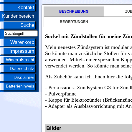
Kontakt
BESCHREIBUNG
ZU
Kundenbereich
BEWERTUNGEN
Suche
Sockel mit Zündstollen für meine Zü
Warenkorb
Mein neuestes Zündsystem ist modular a
Impressum
So könnte man zusätzliche Stollen für 
anwenden. Mittels einer speziellen Kap
Widerrufsrecht
verwendet werden. So könnte man seinen
Datenschutz
Als Zubehör kann ich Ihnen hier die fol
Disclaimer
Batteriehinweis
- Perkussions- Zündsystem G3 für Zün
- Pulverpfanne
- Kappe für Elektrozünder (Brückenzün
- Adapter als Ausblasvorrichtung mit A
Bilder