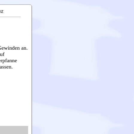
IZ
 Gewinden an.
uf
erpfanne
assen.