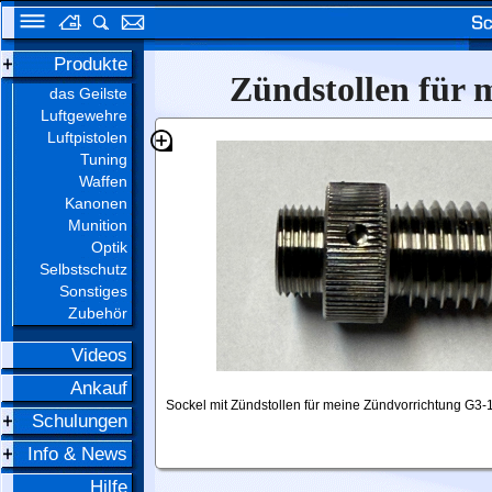
Produkte
Zündstollen für
das Geilste
Luftgewehre
Luftpistolen
Tuning
Waffen
Kanonen
Munition
Optik
Selbstschutz
Sonstiges
Zubehör
Videos
Ankauf
Sockel mit Zündstollen für meine Zündvorrichtung G3-
Schulungen
Info & News
Hilfe