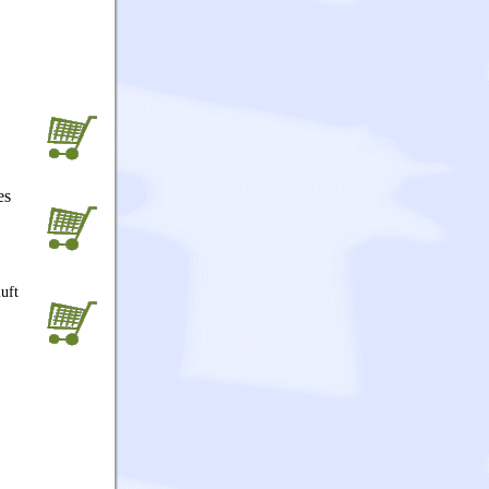
es
uft