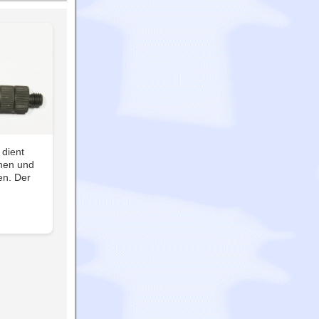
 dient
ehen und
en. Der