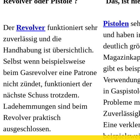
Revolver oder Pistole ? Das, ist hier
Pistolen
seh
Der
Revolver
funktioniert sehr
und haben in
zuverlässig und die
deutlich gr
Handhabung ist übersichtlich.
Magazinkapa
Selbst wenn beispielsweise
gibt es beis
beim Gasrevolver eine Patrone
Verwendung
nicht zündet, funktioniert der
in Gaspisto
nächste Schuss trotzdem.
Probleme mi
Ladehemmungen sind beim
Zuverlässig
Revolver praktisch
Eine verkl
ausgeschlossen.
beispielswei