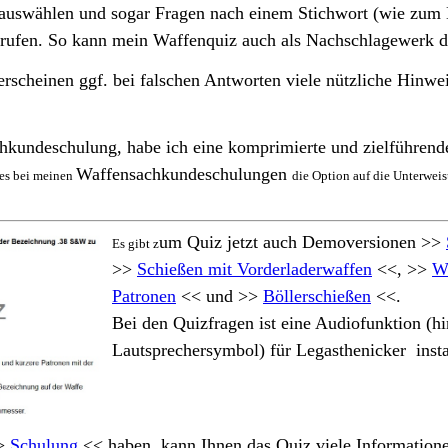
 auswählen und sogar Fragen nach einem Stichwort (wie zum 
rufen. So kann mein Waffenquiz auch als Nachschlagewerk d
rscheinen ggf. bei falschen Antworten viele nützliche Hinwei
hkundeschulung, habe ich eine komprimierte und zielführend
Waffensachkundeschulungen
 es bei meinen
die Option auf die Unterwei
um Quiz
jetzt auch Demoversionen
>>
Es gibt z
>>
Schießen mit Vorderladerwaffen
<<, >>
W
Patronen
<< und >>
Böllerschießen
<<.
Bei den Quizfragen ist eine Audiofunktion (h
Lautsprechersymbol) für Legasthenicker instal
>>
Schulung
<< haben, kann Ihnen das Quiz viele Information