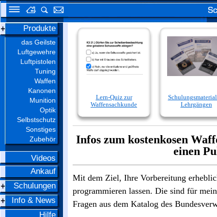
Produkte
das Geilste
Luftgewehre
Luftpistolen
Tuning
Waffen
Kanonen
Lern-Quiz zur
Schulungsmaterial
Munition
Waffensachkunde
Lehrgängen
Optik
Selbstschutz
Sonstiges
Infos zum kostenkosen Waff
Zubehör
einen Pu
Videos
Ankauf
Mit dem Ziel, Ihre Vorbereitung erhebli
Schulungen
programmieren lassen. Die sind für mein
Info & News
Fragen aus dem Katalog des Bundesverwa
Hilfe