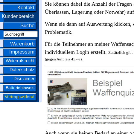
Sie können dabei die Anzahl der Fragen
Kontakt
Überlassen, Lagerung oder Notwehr) auf
Kundenbereich
Wenn sie dann auf Auswertung klicken, e
Suche
Problematik.
Warenkorb
Für die Teilnehmer an meiner Waffensac
Impressum
individuellem Login erstellt.
Zusätzlich gibt
(gegen Aufpreis 45,- €).
Widerrufsrecht
Datenschutz
Disclaimer
Batteriehinweis
Vertragswideruf
Auch wenn sie keinen Bedarf an einer 