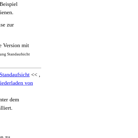
Beispiel
ienen.
se zur
e Version mit
sung Standaufsicht
Standaufsicht
<< ,
iederladen von
inter dem
liert.
en zu