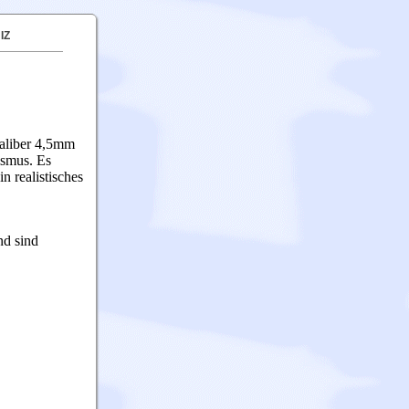
IZ
Kaliber 4,5mm
ismus. Es
in realistisches
nd sind