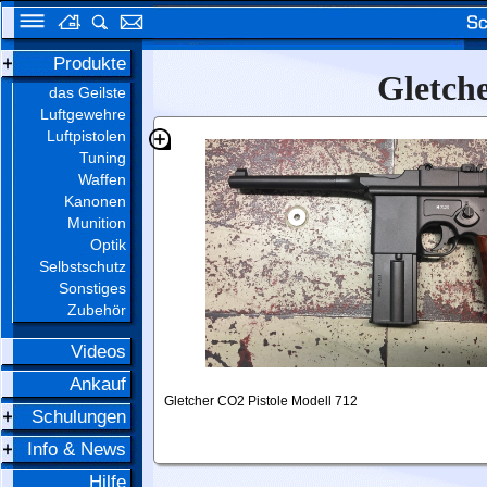
Produkte
Gletche
das Geilste
Luftgewehre
Luftpistolen
Tuning
Waffen
Kanonen
Munition
Optik
Selbstschutz
Sonstiges
Zubehör
Videos
Ankauf
Gletcher CO2 Pistole Modell 712
Schulungen
Info & News
Hilfe