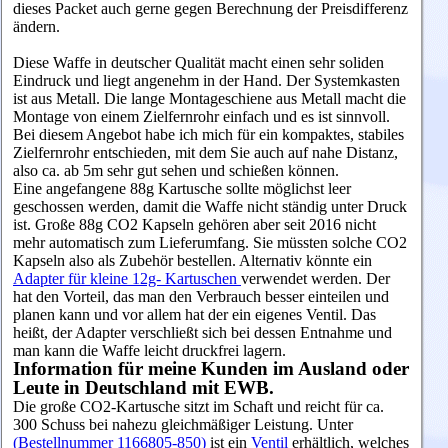
dieses Packet auch gerne gegen Berechnung der Preisdifferenz
ändern.
Diese Waffe in deutscher Qualität macht einen sehr soliden
Eindruck und liegt angenehm in der Hand. Der Systemkasten
ist aus Metall. Die lange Montageschiene aus Metall macht die
Montage von einem Zielfernrohr einfach und es ist sinnvoll.
Bei diesem Angebot habe ich mich für ein kompaktes, stabiles
Zielfernrohr entschieden, mit dem Sie auch auf nahe Distanz,
also ca. ab 5m sehr gut sehen und schießen können.
Eine angefangene 88g Kartusche sollte möglichst leer
geschossen werden, damit die Waffe nicht ständig unter Druck
ist. G
roße 88g
CO2 Kapseln
gehören aber seit 2016 nicht
mehr automatisch zum Lieferumfang. Sie müssten
solche CO2
Kapseln
also als Zubehör bestellen.
Alternativ könnte ein
Adapter für kleine 12g- Kartuschen
verwendet werden. Der
hat den Vorteil
, das man den Verbrauch besser einteilen und
planen kann und vor allem hat der ein eigenes Ventil. Das
heißt, der Adapter verschließt sich bei dessen Entnahme und
man kann die Waffe leicht druckfrei lagern.
Information für meine Kunden im Ausland oder
Leute in Deutschland mit EWB.
Die große CO2-Kartusche sitzt im Schaft und reicht für ca.
300 Schuss bei nahezu gleichmäßiger Leistung. Unter
(Bestellnummer 1166805-850)
ist ein
Ventil
erhältlich, welches