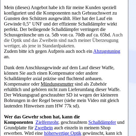
Mein (dieses) Angebot habe ich für meine Kunden speziell
konfiguriert und die Komponenten nach Gebrauchswert zu
Gunsten den Schützen ausgewählt. Hier hat der Lauf ein
Gewinde 0,5" UNF und der effiziente Schalldämpfer wirkt
perfekt. Der beiliegende Schalldämpfer verringert die
Schussgeräusche um ca. 5db von ca. 70db auf ca. 65bd.
Auch
die Optik und das Zweibein sind nach meiner Überzeugung
wertiger, als jene in Standardpaketen.
Zudem bitte ich gegen Aufpreis auch noch ein
Abzugstuning
an.
Dank dem Anschlussgewinde auf dem Lauf dieser Waffe,
können Sie auch einen
Kompensator
oder andere
Schalldämpfer
axial präzise und fluchtend anbauen.
Kompensator oder
Mündungsmutter
sind als Zubehör
erhältlich und gehören nicht zum Lieferumfang dieser Waffe.
Der Wirkungsgrad geschraubter SD ist wegen der kleineren
Bohrungen in der Regel besser (siehe mein Video mit gleich
lautenden Hinweisen zum HW 77k sd).
Wer das Gewehr schon hat, kann die
Komponenten
Zielfernrohr
, geschraubtem
Schalldämpfer
und
Grundplatte
für
Zweibein
auch einzeln in meinem Shop
erwerben. Wird eine
höherwertige Optik
gewünscht, kann ich