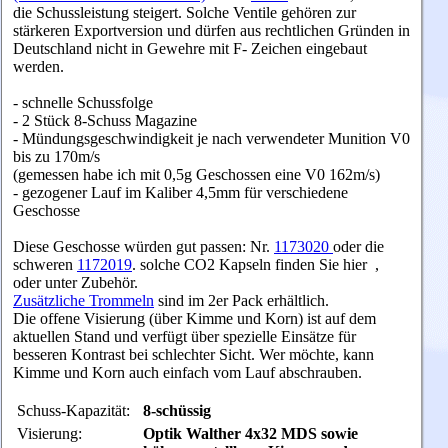
die Schussleistung steigert. Solche Ventile gehören zur
stärkeren Exportversion und dürfen aus rechtlichen Gründen in
Deutschland nicht in Gewehre mit F- Zeichen eingebaut
werden.
- schnelle Schussfolge
- 2 Stück 8-Schuss Magazine
- Mündungsgeschwindigkeit je nach verwendeter Munition V0
bis zu 170m/s
(gemessen habe ich mit 0,5g Geschossen eine V0 162m/s)
- gezogener Lauf im Kaliber 4,5mm für verschiedene
Geschosse
Diese Geschosse würden gut passen: Nr.
1173020
oder die
schweren
1172019
.
solche CO2 Kapseln finden Sie hier
,
oder unter Zubehör.
Zusätzliche Trommeln
sind im 2er Pack erhältlich.
Die offene Visierung (über Kimme und Korn) ist auf dem
aktuellen Stand und verfügt über spezielle Einsätze für
besseren Kontrast bei schlechter Sicht. Wer möchte, kann
Kimme und Korn auch einfach vom Lauf abschrauben.
Schuss-Kapazität:
8-schüssig
Visierung:
Optik Walther 4x32 MDS sowie