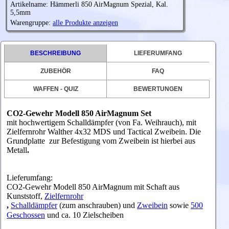
Artikelname: Hämmerli 850 AirMagnum Spezial, Kal.
5,5mm
Warengruppe:
alle Produkte anzeigen
BESCHREIBUNG
LIEFERUMFANG
ZUBEHÖR
FAQ
WAFFEN - QUIZ
BEWERTUNGEN
CO2-Gewehr Modell 850 AirMagnum Set
mit hochwertigem Schalldämpfer (von Fa. Weihrauch), mit
Zielfernrohr Walther 4x32 MDS und Tactical Zweibein. Die
Grundplatte zur Befestigung vom Zweibein ist hierbei aus
Metall
.
Lieferumfang:
CO2-Gewehr Modell 850 AirMagnum mit Schaft aus
Kunststoff,
Zielfernrohr
,
Schalldämpfer
(zum anschrauben) und
Zweibein
sowie
500
Geschossen
und ca. 10 Zielscheiben