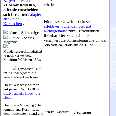
Kapseln
also als
erhalten.
Zubehör bestellen,
oder sie entscheiden
sich für einen
Adapter
auf kleine CO2
Für dieses Gewehr ist ein sehr
Kartuschen
.
effektiver Schalldämpfer mit
Metallgehäuse
zum Aufschrauben
schnelle Schussfolge
lieferbar. Der Schalldämpfer
2 Stück 8-Schuss
verringert die Schussgeräusche um ca.
Magazine
5db von ca. 70db auf ca. 65bd.
Mündungsgeschwindigkeit
je nach verwendeter
Munition V0 bis zu 130/s
gezogener Lauf
im Kaliber 5,5mm für
verschiedene Geschosse
Diese Geschosse würden
gut passen: Nr. 1173016.
CO2- Kapseln finden Sie
hier...
Die offene Visierung (über
Kimme und Korn) ist auf
Schuss-Kapazität:
8-schüssig
dem modernsten Stand und