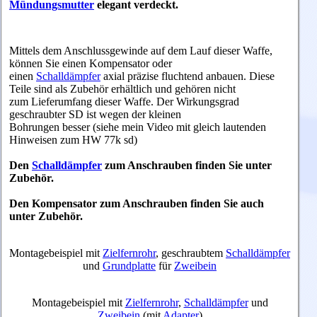
Mündungsmutter
elegant verdeckt.
Mittels dem Anschlussgewinde auf dem Lauf dieser Waffe,
können Sie einen Kompensator oder
einen
Schalldämpfer
axial präzise fluchtend anbauen. Diese
Teile sind als Zubehör erhältlich und gehören nicht
zum Lieferumfang dieser Waffe. Der Wirkungsgrad
geschraubter SD ist wegen der kleinen
Bohrungen besser (siehe mein Video mit gleich lautenden
Hinweisen zum HW 77k sd)
Den
Schalldämpfer
zum Anschrauben finden Sie unter
Zubehör.
Den Kompensator zum Anschrauben finden Sie auch
unter Zubehör.
Montagebeispiel mit
Zielfernrohr
, geschraubtem
Schalldämpfer
und
Grundplatte
für
Zweibein
Montagebeispiel mit
Zielfernrohr
,
Schalldämpfer
und
Zweibein
(mit
Adapter
)