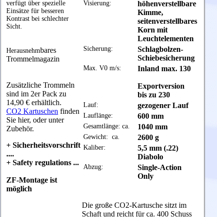
verfügt über spezielle
Visierung:
höhenverstellbare
Einsätze für besseren
Kimme,
Kontrast bei schlechter
seitenverstellbares
Sicht.
Korn mit
Leuchtelementen
Sicherung:
Schlagbolzen-
bares
Herausnehm
Schiebesicherung
Trommelmagazin
Max. V0 m/s:
Inland max. 130
Zusätzliche Trommeln
Exportversion
sind im 2er Pack zu
bis zu 230
14,90 € erhältlich.
Lauf:
gezogener Lauf
CO2 Kartuschen
finden
Lauflänge:
600 mm
Sie hier, oder unter
Gesamtlänge: ca.
1040 mm
Zubehör.
Gewicht: ca.
2600 g
+ Sicherheitsvorschrift
Kaliber:
5,5 mm (.22)
....
Diabolo
+ Safety regulations ...
Abzug:
Single-Action
Only
ZF-Montage ist
möglich
Die große CO2-Kartusche sitzt im
Schaft und reicht für ca. 400 Schuss