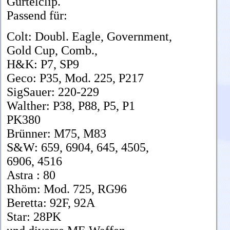
Gürtelclip.
Passend für:
Colt: Doubl. Eagle, Government,
Gold Cup, Comb.,
H&K: P7, SP9
Geco: P35, Mod. 225, P217
SigSauer: 220-229
Walther: P38, P88, P5, P1
PK380
Brünner: M75, M83
S&W: 659, 6904, 645, 4505,
6906, 4516
Astra : 80
Rhöm: Mod. 725, RG96
Beretta: 92F, 92A
Star: 28PK