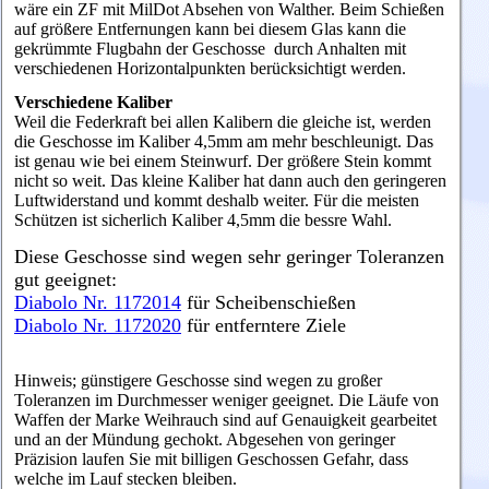
wäre ein ZF mit MilDot Absehen von Walther. Beim Schießen
auf größere Entfernungen kann bei diesem Glas kann die
gekrümmte Flugbahn der Geschosse durch Anhalten mit
verschiedenen Horizontalpunkten berücksichtigt werden.
V
erschiedene Kaliber
Weil die Federkraft bei allen Kalibern die gleiche ist, werden
die Geschosse im Kaliber 4,5mm am mehr beschleunigt. Das
ist genau wie bei einem Steinwurf. Der größere Stein kommt
nicht so weit. Das kleine Kaliber hat dann auch den geringeren
Luftwiderstand und kommt deshalb weiter. Für die meisten
Schützen ist sicherlich Kaliber 4,5mm die bessre Wahl.
Diese Geschosse sind wegen sehr geringer Toleranzen
gut geeignet:
Diabolo Nr. 1172014
für Scheibenschießen
Diabolo Nr. 1172020
für entferntere Ziele
Hinweis; günstigere Geschosse sind wegen zu großer
Toleranzen im Durchmesser weniger geeignet. Die Läufe von
Waffen der Marke Weihrauch sind auf Genauigkeit gearbeitet
und an der Mündung gechokt. Abgesehen von geringer
Präzision laufen Sie mit billigen Geschossen Gefahr, dass
welche im Lauf stecken bleiben.