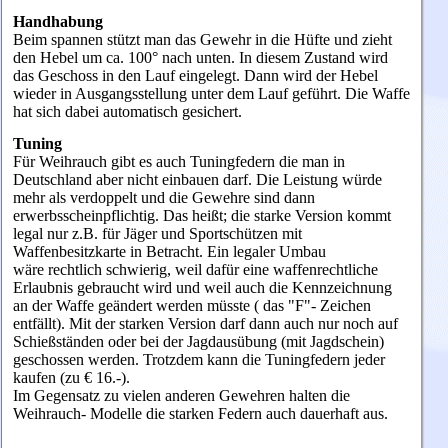
Handhabung
Beim spannen stützt man das Gewehr in die Hüfte und zieht
den Hebel um ca. 100° nach unten. In diesem Zustand wird
das Geschoss in den Lauf eingelegt. Dann wird der Hebel
wieder in Ausgangsstellung unter dem Lauf geführt. Die Waffe
hat sich dabei automatisch gesichert.
Tuning
Für Weihrauch gibt es auch Tuningfedern die man in
Deutschland aber nicht einbauen darf. Die Leistung würde
mehr als verdoppelt und die Gewehre sind dann
erwerbsscheinpflichtig. Das heißt; die starke Version kommt
legal nur z.B. für Jäger und Sportschützen mit
Waffenbesitzkarte in Betracht. Ein legaler Umbau
wäre rechtlich schwierig, weil dafür eine waffenrechtliche
Erlaubnis gebraucht wird und weil auch die Kennzeichnung
an der Waffe geändert werden müsste ( das "F"- Zeichen
entfällt). Mit der starken Version darf dann auch nur noch auf
Schießständen oder bei der Jagdausübung (mit Jagdschein)
geschossen werden. Trotzdem kann die Tuningfedern jeder
kaufen (zu € 16.-).
Im Gegensatz zu vielen anderen Gewehren halten die
Weihrauch- Modelle die starken Federn auch dauerhaft aus.