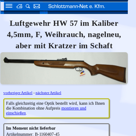
Luftgewehr HW 57 im Kaliber
4,5mm, F, Weihrauch, nagelneu,
aber mit Kratzer im Schaft
vorheriger Artikel
-
nächster Artikel
Falls gleichzeitig eine Optik bestellt wird, kann ich Ihnen
die Kombination ohne Aufpreis
montieren und
einschießen
.
Im Moment nicht lieferbar
Artikelnummer: B-1160407-45