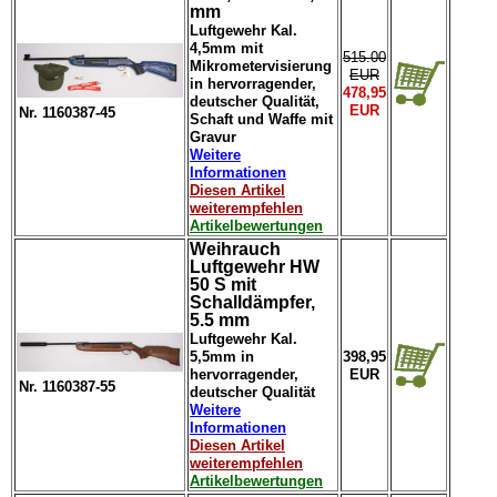
mm
Luftgewehr Kal.
4,5mm mit
515.00
Mikrometervisierung
EUR
in hervorragender,
478,95
deutscher Qualität,
EUR
Nr. 1160387-45
Schaft und Waffe mit
Gravur
Weitere
Informationen
Diesen Artikel
weiterempfehlen
Artikelbewertungen
Weihrauch
Luftgewehr HW
50 S mit
Schalldämpfer,
5.5 mm
Luftgewehr Kal.
5,5mm in
398,95
hervorragender,
EUR
Nr. 1160387-55
deutscher Qualität
Weitere
Informationen
Diesen Artikel
weiterempfehlen
Artikelbewertungen