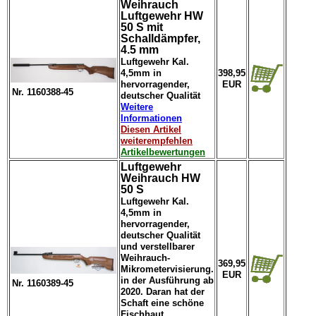
Weihrauch
Luftgewehr HW
50 S mit
Schalldämpfer,
4.5 mm
Luftgewehr Kal.
4,5mm in
398,95
hervorragender,
EUR
Nr. 1160388-45
deutscher Qualität
Weitere
Informationen
Diesen Artikel
weiterempfehlen
Artikelbewertungen
Luftgewehr
Weihrauch HW
50 S
Luftgewehr Kal.
4,5mm in
hervorragender,
deutscher Qualität
und verstellbarer
Weihrauch-
369,95
Mikrometervisierung.
EUR
in der Ausführung ab
Nr. 1160389-45
2020. Daran hat der
Schaft eine schöne
Fischhaut.