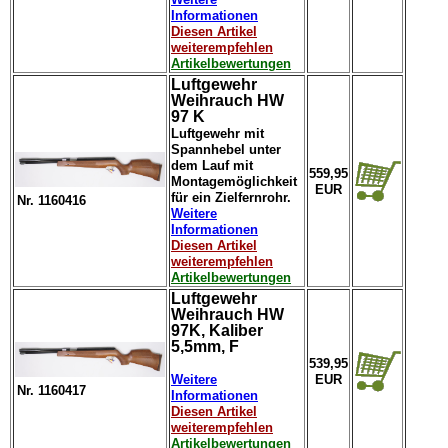
Informationen
Diesen Artikel
weiterempfehlen
Artikelbewertungen
Luftgewehr
Weihrauch HW
97 K
Luftgewehr mit
Spannhebel unter
dem Lauf mit
559,95
Montagemöglichkeit
EUR
für ein Zielfernrohr.
Nr. 1160416
Weitere
Informationen
Diesen Artikel
weiterempfehlen
Artikelbewertungen
Luftgewehr
Weihrauch HW
97K, Kaliber
5,5mm, F
539,95
Weitere
EUR
Nr. 1160417
Informationen
Diesen Artikel
weiterempfehlen
Artikelbewertungen