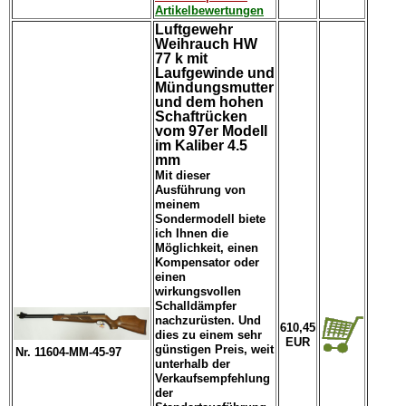
Artikelbewertungen
Luftgewehr
Weihrauch HW
77 k mit
Laufgewinde und
Mündungsmutter
und dem hohen
Schaftrücken
vom 97er Modell
im Kaliber 4.5
mm
Mit dieser
Ausführung von
meinem
Sondermodell biete
ich Ihnen die
Möglichkeit, einen
Kompensator oder
einen
wirkungsvollen
Schalldämpfer
nachzurüsten. Und
610,45
dies zu einem sehr
EUR
günstigen Preis, weit
Nr. 11604-MM-45-97
unterhalb der
Verkaufsempfehlung
der