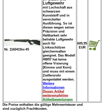
Luftgewehr
mit Lochschaft aus
schwarzem
Kunststoff und in
vernickelter
Ausführung. So ist
dieses wegen seiner
Präzision und
Haltbarkeit sehr
beliebte Luftgewehr
auch für
609,95
Linksschützen
EUR
Nr. 1160419ni-45
gleichermaßen
geeignet. Das Modell
HW97 hat keine
offene Visierung
(Kimme und Korn)
und muss mit einem
Zielfernrohr
ausgestattet werden.
Weitere
Informationen
Diesen Artikel
weiterempfehlen
Artikelbewertungen
Die Preise enthalten die gültige Mehrwertsteuer und
sind zuzüglich Frachtkosten.