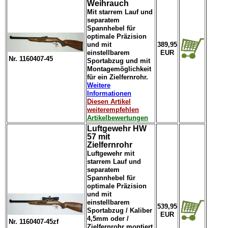
Weihrauch
Mit starrem Lauf und
separatem
Spannhebel für
optimale Präzision
und mit
389,95
einstellbarem
EUR
Nr. 1160407-45
Sportabzug und mit
Montagemöglichkeit
für ein Zielfernrohr.
Weitere
Informationen
Diesen Artikel
weiterempfehlen
Artikelbewertungen
Luftgewehr HW
57 mit
Zielfernrohr
Luftgewehr mit
starrem Lauf und
separatem
Spannhebel für
optimale Präzision
und mit
einstellbarem
539,95
Sportabzug / Kaliber
EUR
4,5mm oder /
Nr. 1160407-45zf
Zielfernrohr montiert