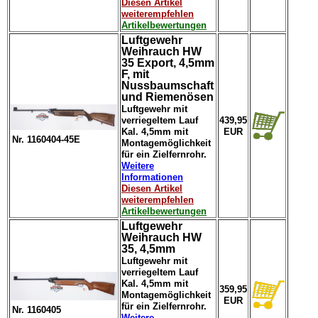
Diesen Artikel
weiterempfehlen
Artikelbewertungen
Luftgewehr
Weihrauch HW
35 Export, 4,5mm
F, mit
Nussbaumschaft
und Riemenösen
Luftgewehr mit
verriegeltem Lauf
439,95
Kal. 4,5mm mit
EUR
Nr. 1160404-45E
Montagemöglichkeit
für ein Zielfernrohr.
Weitere
Informationen
Diesen Artikel
weiterempfehlen
Artikelbewertungen
Luftgewehr
Weihrauch HW
35, 4,5mm
Luftgewehr mit
verriegeltem Lauf
Kal. 4,5mm mit
359,95
Montagemöglichkeit
EUR
für ein Zielfernrohr.
Nr. 1160405
Weitere