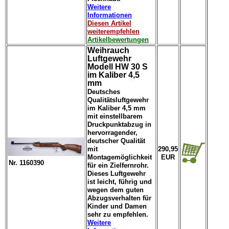
Weitere
Informationen
Diesen Artikel
weiterempfehlen
Artikelbewertungen
Weihrauch
Luftgewehr
Modell HW 30 S
im Kaliber 4,5
mm
Deutsches
Qualitätsluftgewehr
im Kaliber 4,5 mm
mit einstellbarem
Druckpunktabzug in
hervorragender,
deutscher Qualität
mit
290,95
Montagemöglichkeit
EUR
Nr. 1160390
für ein Zielfernrohr.
Dieses Luftgewehr
ist leicht, führig und
wegen dem guten
Abzugsverhalten für
Kinder und Damen
sehr zu empfehlen.
Weitere