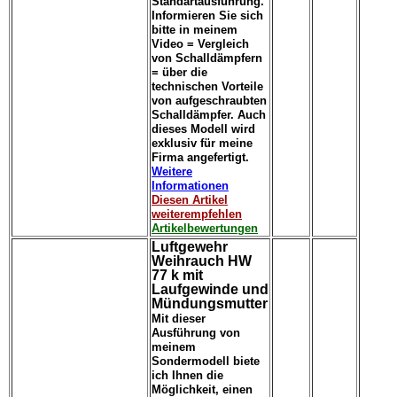
Standartausführung.
Informieren Sie sich
bitte in meinem
Video = Vergleich
von Schalldämpfern
= über die
technischen Vorteile
von aufgeschraubten
Schalldämpfer. Auch
dieses Modell wird
exklusiv für meine
Firma angefertigt.
Weitere
Informationen
Diesen Artikel
weiterempfehlen
Artikelbewertungen
Luftgewehr
Weihrauch HW
77 k mit
Laufgewinde und
Mündungsmutter
Mit dieser
Ausführung von
meinem
Sondermodell biete
ich Ihnen die
Möglichkeit, einen