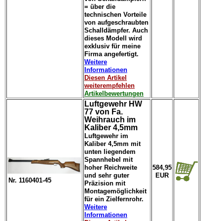
= über die
technischen Vorteile
von aufgeschraubten
Schalldämpfer. Auch
dieses Modell wird
exklusiv für meine
Firma angefertigt.
Weitere
Informationen
Diesen Artikel
weiterempfehlen
Artikelbewertungen
Luftgewehr HW
77 von Fa.
Weihrauch im
Kaliber 4,5mm
Luftgewehr im
Kaliber 4,5mm mit
unten liegendem
Spannhebel mit
hoher Reichweite
584,95
und sehr guter
EUR
Nr. 1160401-45
Präzision mit
Montagemöglichkeit
für ein Zielfernrohr.
Weitere
Informationen