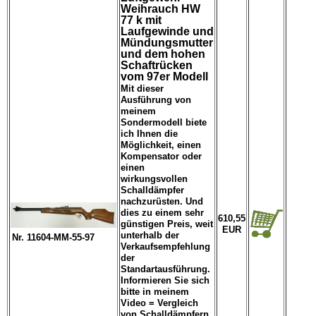
Weihrauch HW
77 k mit
Laufgewinde und
Mündungsmutter
und dem hohen
Schaftrücken
vom 97er Modell
Mit dieser
Ausführung von
meinem
Sondermodell biete
ich Ihnen die
Möglichkeit, einen
Kompensator oder
einen
wirkungsvollen
Schalldämpfer
nachzurüsten. Und
dies zu einem sehr
610,55
günstigen Preis, weit
EUR
unterhalb der
Nr. 11604-MM-55-97
Verkaufsempfehlung
der
Standartausführung.
Informieren Sie sich
bitte in meinem
Video = Vergleich
von Schalldämpfern