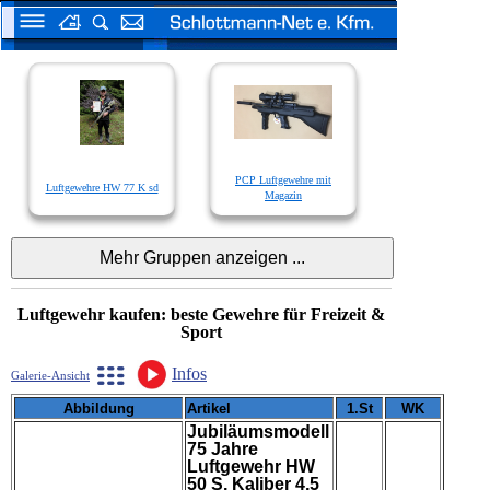
PCP Luftgewehre mit
Luftgewehre HW 77 K sd
Magazin
Luftgewehr kaufen: beste Gewehre für Freizeit &
Sport
Infos
Galerie-Ansicht
Abbildung
Artikel
1.St
WK
Jubiläumsmodell
75 Jahre
Luftgewehr HW
50 S, Kaliber 4,5