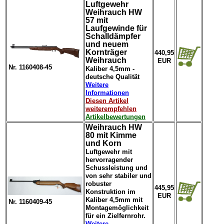
Luftgewehr
Weihrauch HW
57 mit
Laufgewinde für
Schalldämpfer
und neuem
Kornträger
440,95
Weihrauch
EUR
Nr. 1160408-45
Kaliber 4,5mm -
deutsche Qualität
Weitere
Informationen
Diesen Artikel
weiterempfehlen
Artikelbewertungen
Weihrauch HW
80 mit Kimme
und Korn
Luftgewehr mit
hervorragender
Schussleistung und
von sehr stabiler und
robuster
445,95
Konstruktion im
EUR
Kaliber 4,5mm mit
Nr. 1160409-45
Montagemöglichkeit
für ein Zielfernrohr.
Weitere