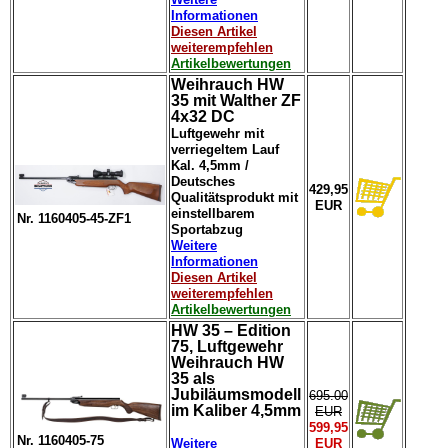
Informationen
Diesen Artikel
weiterempfehlen
Artikelbewertungen
Weihrauch HW
35 mit Walther ZF
4x32 DC
Luftgewehr mit
verriegeltem Lauf
Kal. 4,5mm /
Deutsches
429,95
Qualitätsprodukt mit
EUR
einstellbarem
Nr. 1160405-45-ZF1
Sportabzug
Weitere
Informationen
Diesen Artikel
weiterempfehlen
Artikelbewertungen
HW 35 – Edition
75, Luftgewehr
Weihrauch HW
35 als
Jubiläumsmodell
695.00
im Kaliber 4,5mm
EUR
599,95
Nr. 1160405-75
Weitere
EUR