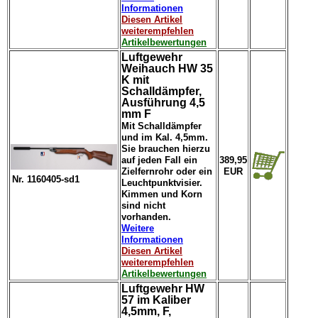
Informationen
Diesen Artikel
weiterempfehlen
Artikelbewertungen
Luftgewehr
Weihauch HW 35
K mit
Schalldämpfer,
Ausführung 4,5
mm F
Mit Schalldämpfer
und im Kal. 4,5mm.
Sie brauchen hierzu
auf jeden Fall ein
389,95
Zielfernrohr oder ein
EUR
Nr. 1160405-sd1
Leuchtpunktvisier.
Kimmen und Korn
sind nicht
vorhanden.
Weitere
Informationen
Diesen Artikel
weiterempfehlen
Artikelbewertungen
Luftgewehr HW
57 im Kaliber
4,5mm, F,