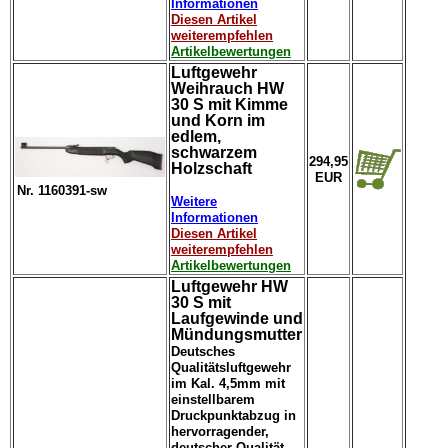
Informationen
Diesen Artikel
weiterempfehlen
Artikelbewertungen
Luftgewehr
Weihrauch HW
30 S mit Kimme
und Korn im
edlem,
schwarzem
294,95
Holzschaft
EUR
Nr. 1160391-sw
Weitere
Informationen
Diesen Artikel
weiterempfehlen
Artikelbewertungen
Luftgewehr HW
30 S mit
Laufgewinde und
Mündungsmutter
Deutsches
Qualitätsluftgewehr
im Kal. 4,5mm mit
einstellbarem
Druckpunktabzug in
hervorragender,
deutscher Qualität