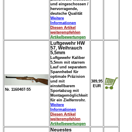
und eingeschossen /
hervorragende,
deutsche Qualität
Weitere
Informationen
Diesen Artikel
weiterempfehlen
Artikelbewertungen
Luftgewehr HW
57, Weihrauch
5,5mm
Luftgewehr Kaliber
5,5mm mit starrem
Lauf und separatem
Spannhebel für
optimale Präzision
und mit
389,95
einstellbarem
EUR
Nr. 1160407-55
Sportabzug mit
Montagemöglichkeit
für ein Zielfernrohr.
Weitere
Informationen
Diesen Artikel
weiterempfehlen
Artikelbewertungen
Neuestes