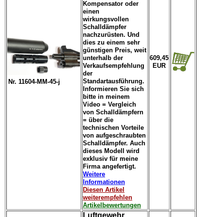
Kompensator oder
einen
wirkungsvollen
Schalldämpfer
nachzurüsten. Und
dies zu einem sehr
günstigen Preis, weit
unterhalb der
609,45
Verkaufsempfehlung
EUR
der
Standartausführung.
Nr. 11604-MM-45-j
Informieren Sie sich
bitte in meinem
Video = Vergleich
von Schalldämpfern
= über die
technischen Vorteile
von aufgeschraubten
Schalldämpfer. Auch
dieses Modell wird
exklusiv für meine
Firma angefertigt.
Weitere
Informationen
Diesen Artikel
weiterempfehlen
Artikelbewertungen
Luftgewehr