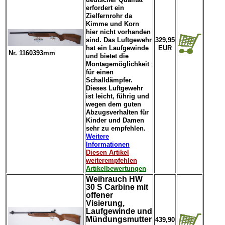
erfordert ein
Zielfernrohr da
Kimme und Korn
hier nicht vorhanden
sind. Das Luftgewehr
329,95
hat ein Laufgewinde
EUR
Nr. 1160393mm
und bietet die
Montagemöglichkeit
für einen
Schalldämpfer.
Dieses Luftgewehr
ist leicht, führig und
wegen dem guten
Abzugsverhalten für
Kinder und Damen
sehr zu empfehlen.
Weitere
Informationen
Diesen Artikel
weiterempfehlen
Artikelbewertungen
Weihrauch HW
30 S Carbine mit
offener
Visierung,
Laufgewinde und
Mündungsmutter
439,90