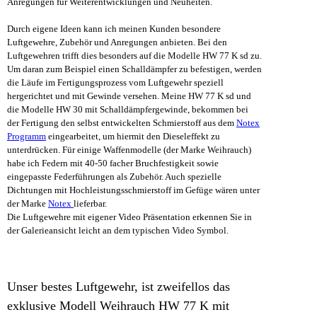
Anregungen für Weiterentwicklungen und Neuheiten.
Durch eigene Ideen kann ich meinen Kunden besondere
Luftgewehre, Zubehör und Anregungen anbieten. Bei den
Luftgewehren trifft dies besonders auf die Modelle HW 77 K sd zu.
Um daran zum Beispiel einen Schalldämpfer zu befestigen, werden
die Läufe im Fertigungsprozess vom Luftgewehr speziell
hergerichtet und mit Gewinde versehen. Meine HW 77 K sd und
die Modelle HW 30 mit Schalldämpfergewinde, bekommen bei
der Fertigung den selbst entwickelten Schmierstoff aus dem
Notex
Programm
eingearbeitet, um hiermit den Dieseleffekt zu
unterdrücken. Für einige Waffenmodelle (der Marke Weihrauch)
habe ich Federn mit 40-50 facher Bruchfestigkeit sowie
eingepasste Federführungen als Zubehör. Auch spezielle
Dichtungen mit Hochleistungsschmierstoff im Gefüge wären unter
der Marke
Notex
lieferbar.
Die Luftgewehre mit eigener Video Präsentation erkennen Sie in
der Galerieansicht leicht an dem typischen Video Symbol.
Unser bestes Luftgewehr, ist zweifellos das
exklusive Modell Weihrauch HW 77 K mit