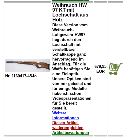
Weihrauch HW
97 KT mit
Lochschaft aus
Holz
Diese Version vom
Weihrauch-
Luftgewehr HW97
liegt durch den
Lochschaft mit
verstellbarer
Schaftkappe ganz
hervorragend im
Anschlag. Für die
679,95
Waffe benötigen Sie
EUR
eine Zieloptik.
Nr. 1160417-45-lo
Unsere Optiken sind
von mir getestet und
für einige Modelle
habe ich schon
Videopräsentationen
für Sie bereit
gestellt.
Weitere
Informationen
Diesen Artikel
weiterempfehlen
Artikelbewertungen