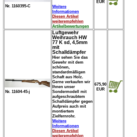
EUR
Nr. 1160395-C
Weitere
Informationen
Diesen Artikel
weiterempfehlen
Artikelbewertungen
Luftgewehr
Weihrauch HW
77 K sd, 4,5mm
mit
Schalldämpfer
Hier sehen Sie das
Gewehr mit dem
schönen,
standardmäßigen
Schaft aus Holz.
Gerne verkaufen wir
675,90
Ihnen unser
EUR
Nr. 11604-45-j
Sondermodell mit
aufgeschraubtem
Schalldämpfer gegen
Aufpreis auch mit
montiertem
Zielfernrohr.
Weitere
Informationen
Diesen Artikel
weiterempfehlen