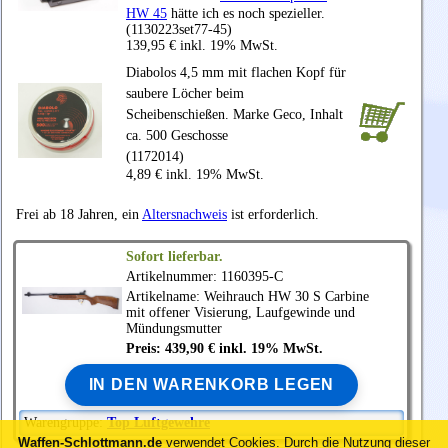
HW 45
hätte ich es noch spezieller.
(1130223set77-45)
139,95 € inkl. 19% MwSt.
Diabolos 4,5 mm mit flachen Kopf für
saubere Löcher beim
Scheibenschießen. Marke Geco, Inhalt
ca. 500 Geschosse
(1172014)
4,89 € inkl. 19% MwSt.
Frei ab 18 Jahren, ein
Altersnachweis
ist erforderlich.
Sofort lieferbar.
Artikelnummer: 1160395-C
Artikelname:
Weihrauch
HW 30 S Carbine
mit offener Visierung, Laufgewinde und
Mündungsmutter
Preis: 439,90 € inkl. 19% MwSt.
IN DEN WARENKORB LEGEN
Warengruppe:
Top Luftgewehre
Waffen-Schlottmann.de
verwendet Cookies.
Durch die Nutzung dieser