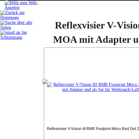
Produkte
Reflexvisier V-Vis
das Geilste
Luftgewehre
MOA mit Adapter un
Luftpistolen
Tuning
Waffen
Kanonen
Munition
Optik
Selbstschutz
Sonstiges
Zubehör
Videos
Ankauf
Schulungen
Info & News
Reflexvisier V-Vision III RMR Footprint Mirco Red Dot
Hilfe