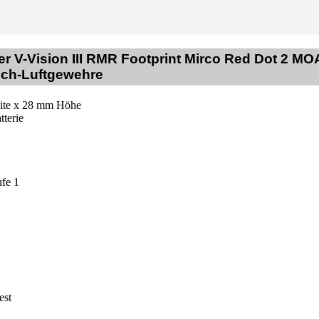
r V-Vision III RMR Footprint Mirco Red Dot 2 MO
uch-Luftgewehre
ite x 28 mm Höhe
terie
ufe 1
est