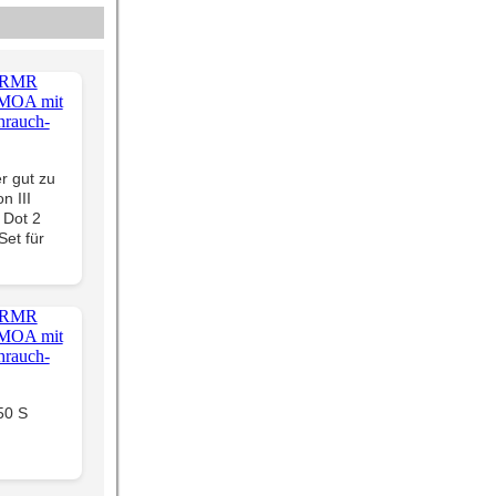
r gut zu
n III
 Dot 2
Set für
50 S