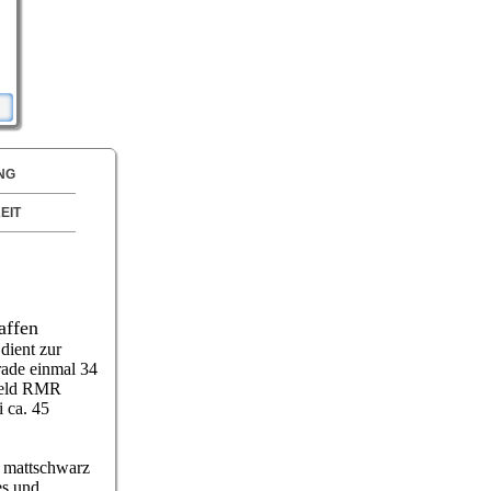
NG
EIT
affen
dient zur
rade einmal
34
eld RMR
 ca. 45
r mattschwarz
es und