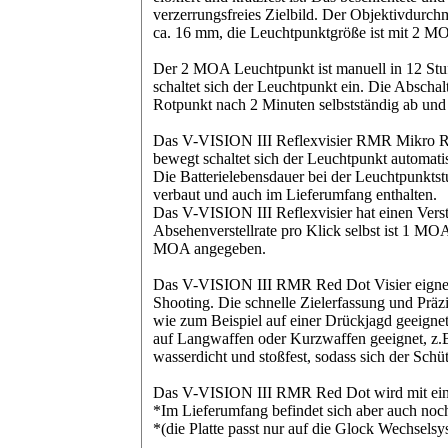
verzerrungsfreies Zielbild. Der Objektivdurch
ca. 16 mm, die
Leuchtpunktgröße ist mit 2 M
Der 2 MOA Leuchtpunkt ist manuell in 12 Stufen
schaltet sich der Leuchtpunkt ein. Die Abschalt
Rotpunkt nach 2 Minuten selbstständig ab und 
Das V-VISION III Reflexvisier
RMR Mikro R
bewegt schaltet sich der Leuchtpunkt automati
Die
Batterielebensdauer
bei der Leuchtpunktstu
verbaut und auch im Lieferumfang enthalten.
Das V-VISION III Reflexvisier hat einen Vers
Absehenverstellrate pro Klick selbst ist 1 MO
MOA angegeben.
Das V-VISION III RMR Red Dot Visier eignet
Shooting. Die
schnelle Zielerfassung und Präz
wie zum Beispiel auf einer
Drückjagd geeigne
auf Langwaffen oder Kurzwaffen geeignet, z.B
wasserdicht und stoßfest, sodass sich der Sch
Das V-VISION III RMR Red Dot wird mit ei
*Im Lieferumfang befindet sich aber auch noc
*
​(die Platte passt nur auf die Glock Wechse