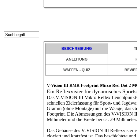
Kontakt
Kundenbereich
Suche
Warenkorb
BESCHREIBUNG
T
Impressum
ANLEITUNG
Widerrufsrecht
WAFFEN - QUIZ
BEWE
Datenschutz
Disclaimer
V-Vision III RMR Footprint Mirco Red Dot 2
Batteriehinweis
Ein Reflexvisier für
dynamisches Sports
Das
V-VISION III Mikro Reflex Leuchtpunktv
schnellen Zielerfassung für Sport- und Jagd
Gramm (ohne Montage)
auf die Waage, das G
Footprint
. Die Abmessungen des V-VISION III 
Millimeter und die Breite bei ca. 29 Millimeter.
Das Gehäuse des V-VISION III Reflexvisier is
eloxiert und kratzfest ist. Das beschichtete un