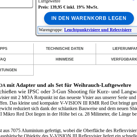
Luftgewehre
Preis: 139,95 € inkl. 19% MwSt.
IN DEN WARENKORB LEGEN
Warengruppe:
Leuchtpunktvisiere und Relexvisiere
IPPS
TECHNISCHE DATEN
LIEFERUMFA
FAQ
HINWEISE
VERFÜGBARK
RTUNGEN
mit Adapter und als Set für Weihrauch-Luftgewehre
 MOA
chießen wie IPSC oder 3-Gun Shooting
für Kurz- und Langw
isier
mit 2 MOA Rotpunkt ist das neueste Visier aus unserer Serie und 
waffen. Das kleine und kompakte V-VISION III RMR Red Dot bringt ge
ewicht reduziert sich dank der schlanken Bauweise und dem neuen
Shi
Mikro Red Dot liegen in der Höhe bei ca. 28 Milimeter, die Länge bei
t aus 7075 Aluminium gefertigt, wobei die Oberfläche des Reflexvisie
d asphärische Objektiv des V-VISION III Reflexvisier liefert ein schnell