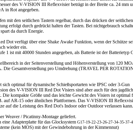
messer des V-VISION III Reflexvisier beträgt in der Breite ca. 24 mm 
OA
in Rot angegeben.
 mit den seitlichen Tastern regelbar, durch das drücken der seitliche
ung erfolgt durch gedrückt halten der Tasten. Bei nichtgebrauch schalte
spart da durch Energie.
ed Dot
verfügt über eine
Shake Awake Funktion
, wenn der Schütze se
sch wieder ein.
fe 1 ist mit
40000 Stunden
angegeben, als Batterie ist der Batteriety
tellbereich in der Seitenverstellung und Höhenverstellung von 120 MO
A.
Die Gesamtverstellung pro Umdrehung (TRAVEL PER ROTATION) 
 sich optimal
für dynamische Schießsportarten
wie IPSC oder 3-Gun
ision
des V-VISION III Red Dot Visiers sind aber auch für den jagdlich
t
. Die kompakte Größe und das leichte Gewicht des Visiers ist optimal 
. auf AR-15 oder ähnlichen Plattformen. Das V-VISION III Reflexvisie
ütze auf die Leistung des Red Dot's Indoor oder Outdoor verlassen kann
ner
Weaver / Picatinny-Montage
geliefert.
h eine
Adapterplatte für das Glocksystem
G17-19-22-23-26-27-34-35-37-
lsysteme (kein MOS) mit der Gewindebohrung in der Kimmennut)