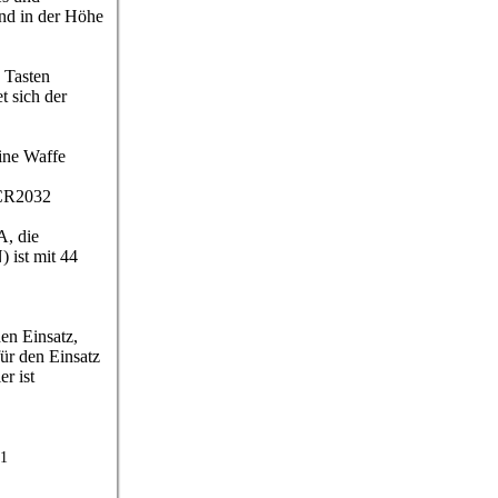
und in der Höhe
n Tasten
t sich der
ine Waffe
p CR2032
A, die
ist mit 44
en Einsatz,
für den Einsatz
r ist
.
41