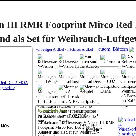
ion III RMR Footprint Mirco Red 
d als Set für Weihrauch-Luftge
autom. Blättern
vorheriger Artikel
-
nächster Artikel
Sofort lieferbar.
Artikelnummer: 1130223set77-45
Artikelname: Reflexvisier V-Vision III RMR
 2 MOA
Footprint Mirco Red Dot 2 MOA mit
Adapter und als Set für
Weihrauch
-