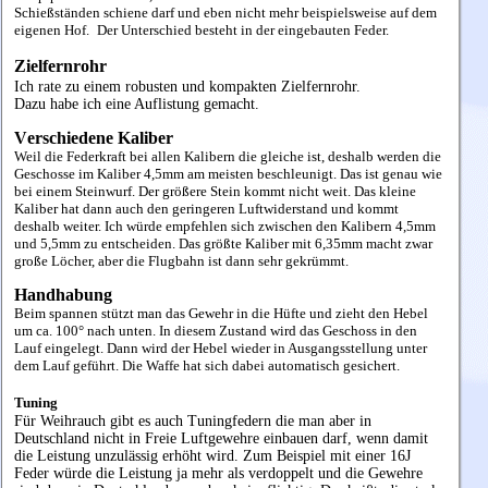
Schießständen schiene darf und eben nicht mehr beispielsweise auf dem
eigenen Hof.
Der Unterschied besteht in der eingebauten Feder.
Zielfernrohr
Ich rate zu einem robusten und kompakten Zielfernrohr.
Dazu habe ich eine Auflistung gemacht.
V
erschiedene Kaliber
Weil die Federkraft bei allen Kalibern die gleiche ist, deshalb werden die
Geschosse im Kaliber 4,5mm am meisten beschleunigt. Das ist genau wie
bei einem Steinwurf. Der größere Stein kommt nicht weit. Das kleine
Kaliber hat dann auch den geringeren Luftwiderstand und kommt
deshalb weiter. Ich würde empfehlen sich zwischen den Kalibern 4,5mm
und 5,5mm zu entscheiden. Das größte Kaliber mit 6,35mm macht zwar
große Löcher, aber die Flugbahn ist dann sehr gekrümmt.
Handhabung
Beim spannen stützt man das Gewehr in die Hüfte und zieht den Hebel
um ca. 100° nach unten. In diesem Zustand wird das Geschoss in den
Lauf eingelegt. Dann wird der Hebel wieder in Ausgangsstellung unter
dem Lauf geführt. Die Waffe hat sich dabei automatisch gesichert.
Tuning
Für Weihrauch gibt es auch Tuningfedern die man aber in
Deutschland nicht in Freie Luftgewehre einbauen darf, wenn damit
die Leistung unzulässig erhöht wird. Zum Beispiel mit einer 16J
Feder würde die Leistung ja mehr als verdoppelt und die Gewehre