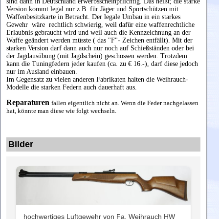
sind dann in Deutschland erwerbsscheinpflichtig. Das heißt; die starke
Version kommt legal nur z.B. für Jäger und Sportschützen mit
Waffenbesitzkarte in Betracht. Der legale Umbau in ein starkes
Gewehr wäre rechtlich schwierig, weil dafür eine waffenrechtliche
Erlaubnis gebraucht wird und weil auch die Kennzeichnung an der
Waffe geändert werden müsste ( das "F"- Zeichen entfällt). Mit der
starken Version darf dann auch nur noch auf Schießständen oder bei
der Jagdausübung (mit Jagdschein) geschossen werden. Trotzdem
kann die Tuningfedern jeder kaufen (ca. zu € 16.-), darf diese jedoch
nur im Ausland einbauen.
Im Gegensatz
zu vielen anderen Fabrikaten
halten die Weihrauch-
Modelle die starken Federn auch dauerhaft aus.
Reparaturen
fallen eigentlich nicht an. Wenn die Feder nachgelassen
hat, könnte man diese wie folgt wechseln.
Bilder
hochwertiges Luftgewehr von Fa. Weihrauch HW