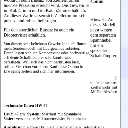
wodurch beim Einsatz von Zielfernrohren
4,5mm
höchste Präzision erreicht wird. Das Gewehr ist
im Kal. 4,5mm und im Kal. 5,5mm erhältlich.
An dieser Waffe lassen sich Zielfernrohre sehr
Hinweis:
An
präzise und robust befestigen.
dieses Modell
Für den sportlichen Einsatz ist auch ein
passt wegen
Dioptervisier erhältlich.
dem separaten
Spannhebel
Von diesem sehr beliebtem Gewehr kann ich Ihnen
nur ein
mein Sondermodell mit Laufgewinde anbieten.
spezieller
Daran lassen sich ein Kompensator oder hochwertige,
Schalldämpfer.
effiziente Schaffdämpfer sehr komfortabel
befestigen. Weil sich das nicht nachrüsten lässt,
sollten Sie schon vor einem Kauf diese Option in
Erwägung ziehen und sich hier informieren.
E
mpfehlenswertes
Zielfernrohr mit
MilDot Absehen
T
echnische Daten HW 77
Lauf:
47
cm
System:
Starrlauf mit Spannhebel
Visier:
verstellbares Mikrometervisier, Balkenkorn
Ausführung:
schwarz brüniert, Prismenschiene, automatische