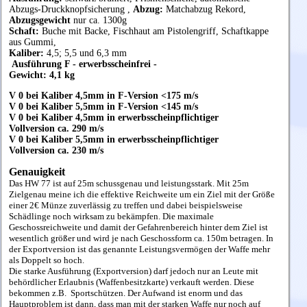
Abzugs-Druckknopfsicherung ,
Abzug:
Matchabzug Rekord,
Abzugsgewicht
nur ca. 1300g
Schaft:
Buche mit Backe, Fischhaut am Pistolengriff, Schaftkappe
aus Gummi,
Kaliber:
4,5; 5,5 und 6,3 mm
Ausf
ührung F - erwerbsscheinfrei -
Gewicht: 4,1 kg
V 0 bei Kaliber 4,5mm in F-Version <175 m/s
V 0 bei Kaliber 5,5mm in F-Version <145 m/s
V 0 bei Kaliber 4,5mm in erwerbsscheinpflichtiger
Vollversion ca. 290 m/s
V 0 bei Kaliber 5,5mm in erwerbsscheinpflichtiger
Vollversion ca. 230 m/s
Genauigkeit
Das HW 77 ist auf 25m schussgenau und leistungsstark.
Mit 25m
Zielgenau meine ich die effektive Reichweite um ein Ziel mit der Größe
einer 2€ Münze zuverlässig zu treffen und dabei beispielsweise
Schädlinge noch wirksam zu bekämpfen. Die maximale
Geschossreichweite und damit der Gefahrenbereich hinter dem Ziel ist
wesentlich größer und wird je nach Geschossform ca. 150m betragen. In
der Exportversion ist das genannte Leistungsvermögen der Waffe mehr
als Doppelt so hoch.
Die starke Ausführung (Exportversion) darf jedoch nur an Leute mit
behördlicher Erlaubnis (Waffenbesitzkarte) verkauft werden.
Diese
bekommen z.B. Sportschützen. Der Aufwand ist enorm und das
Hauptproblem ist dann, dass man mit der starken Waffe nur noch auf