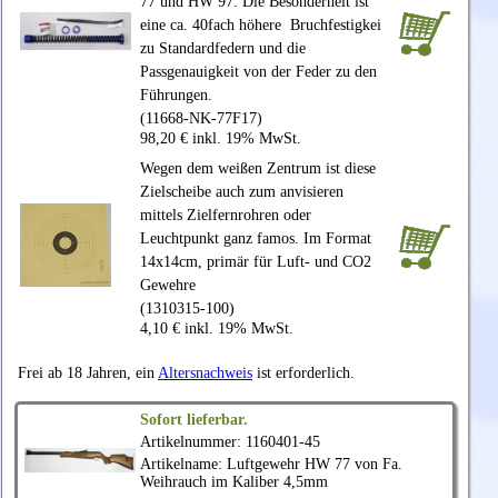
77 und HW 97. Die Besonderheit ist
eine ca. 40fach höhere Bruchfestigkei
zu Standardfedern und die
Passgenauigkeit von der Feder zu den
Führungen.
(11668-NK-77F17)
98,20 € inkl. 19% MwSt.
Wegen dem weißen Zentrum ist diese
Zielscheibe auch zum anvisieren
mittels Zielfernrohren oder
Leuchtpunkt ganz famos. Im Format
14x14cm, primär für Luft- und CO2
Gewehre
(1310315-100)
4,10 € inkl. 19% MwSt.
Frei ab 18 Jahren, ein
Altersnachweis
ist erforderlich.
Sofort lieferbar.
Artikelnummer: 1160401-45
Artikelname: Luftgewehr HW 77 von Fa.
Weihrauch
im Kaliber 4,5mm