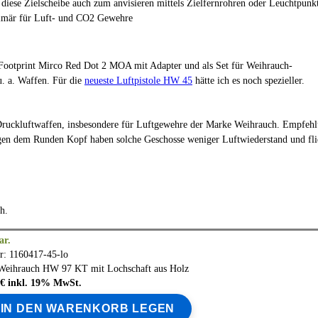
iese Zielscheibe auch zum anvisieren mittels Zielfernrohren oder Leuchtpunk
imär für Luft- und CO2 Gewehre
Footprint Mirco Red Dot 2 MOA mit Adapter und als Set für Weihrauch-
u. a. Waffen. Für die
neueste Luftpistole HW 45
hätte ich es noch spezieller.
ruckluftwaffen, insbesondere für Luftgewehre der Marke Weihrauch. Empfeh
gen dem Runden Kopf haben solche Geschosse weniger Luftwiederstand und fl
ch.
ar.
r: 1160417-45-lo
Weihrauch
HW 97 KT mit Lochschaft aus Holz
5 € inkl. 19% MwSt.
IN DEN WARENKORB LEGEN