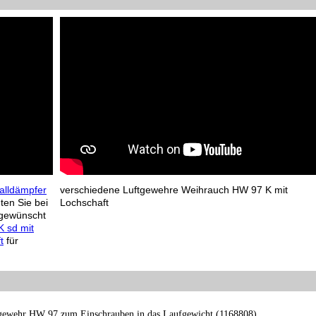
alldämpfer
verschiedene Luftgewehre Weihrauch HW 97 K mit
ten Sie bei
Lochschaft
 gewünscht
 sd mit
t
für
ftgewehr HW 97 zum Einschrauben in das Laufgewicht (1168808)