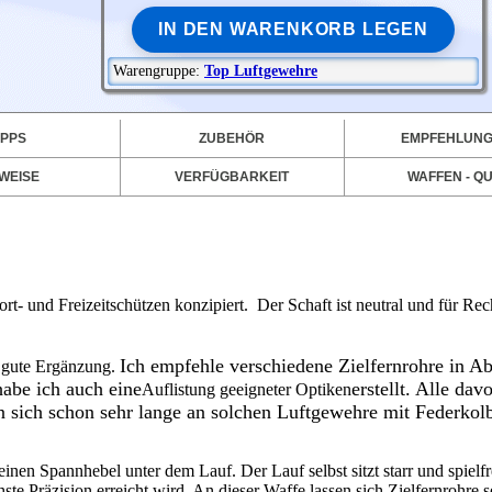
IN DEN WARENKORB LEGEN
Warengruppe:
Top Luftgewehre
IPPS
ZUBEHÖR
EMPFEHLUN
WEISE
VERFÜGBARKEIT
WAFFEN - QU
ort- und Freizeitschützen konzipiert. Der Schaft ist neutral und für Rec
Ich empfehle verschiedene Zielfernrohre in A
r gute Ergänzung.
habe ich auch eine
erstellt. Alle dav
Auflistung geeigneter Optiken
n sich schon sehr lange an solchen Luftgewehre mit Federkol
nen Spannhebel unter dem Lauf. Der Lauf selbst sitzt starr und spielf
te Präzision erreicht wird. An dieser Waffe lassen sich Zielfernrohre s