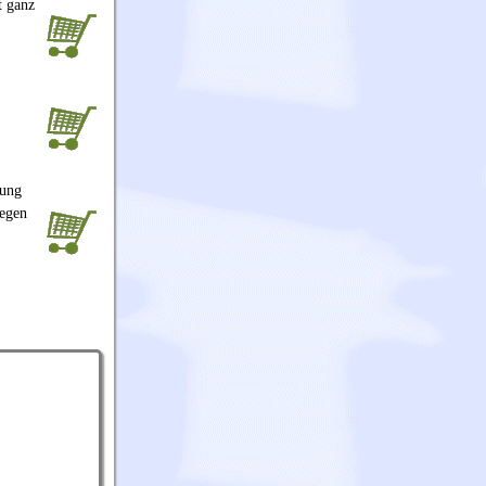
t ganz
lung
iegen