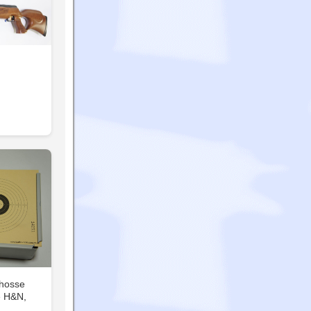
hosse
e H&N,