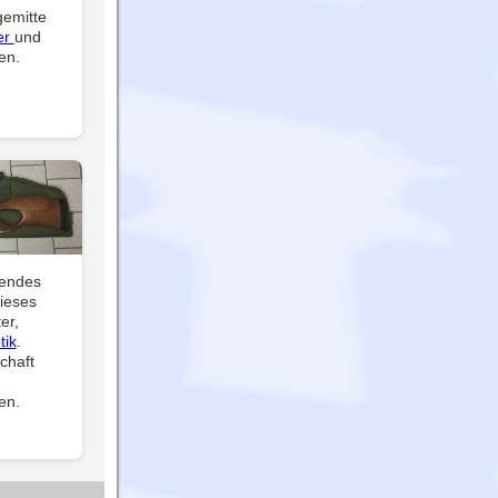
gemitte
er
und
en.
sendes
dieses
er,
tik
.
chaft
en.