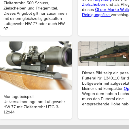
Zielfernrohr, 500 Schuss,
Zielscheiben
und als Pfle
Zielscheiben und Pflegemittel.
dieses
Öl der Marke Walt
Dieses Angebot gilt nur zusammen
Reinigungsfilze
vorschlag
mit einem gleichzeitig gekauften
Luftgewehr HW 77 oder auch HW
97.
Dieses Bild zeigt ein pas
Futteral Nr. 1340110 für 
Luftgewehr mit aufgesetzt
kleiner und kompakter
Op
Wegen dem hohen Lochs
Montagebeispiel
muss das Futteral eine
Universalmontage am Luftgewehr
entsprechende Höhe hab
HW 77 mit Zielfernrohr UTG 3-
12x44