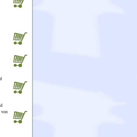
d
nd
t von