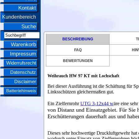
Kontakt
Kundenbereich
Suche
BESCHREIBUNG
T
Warenkorb
FAQ
HIN
Impressum
BEWERTUNGEN
Widerrufsrecht
Datenschutz
Weihrauch HW 97 KT mit Lochschaft
Disclaimer
Bei dieser Ausführung ist die Schäftung für Sp
Batteriehinweis
Linksschützen gleichermaßen gut.
Ein Zielfernrohr
UTG 3-12x44 w
äre eine seh
von Distanz und Einsatzgebiet.
Für Sie 
Erschütterungen dauerhaft aus und habe
Dieses sehr hochwertige Druckluftgewehr hat ei
wodurch unter Einsatz von Zielfernrohren höchs