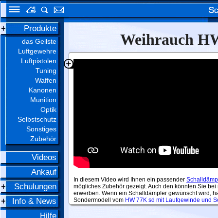
Produkte
Weihrauch HW 
das Geilste
Luftgewehre
Luftpistolen
Tuning
Waffen
Kanonen
Munition
Optik
Selbstschutz
Sonstiges
Zubehör
Videos
Ankauf
verschiedene Luftgewehre Weihrauch HW 97 K mit Lo
Schulungen
Info & News
Hilfe