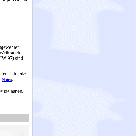
uftgewehren
a Weihrauch
HW 97) sind
fen. Ich habe
f
.
Notex
reude haben.