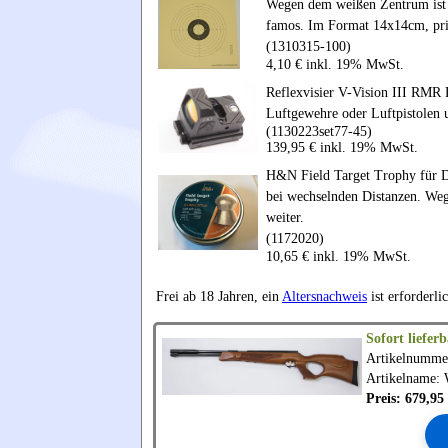
Wegen dem weißen Zentrum ist d
famos. Im Format 14x14cm, pr
(1310315-100)
4,10 € inkl. 19% MwSt.
Reflexvisier V-Vision III RMR 
Luftgewehre oder Luftpistolen 
(1130223set77-45)
139,95 € inkl. 19% MwSt.
H&N Field Target Trophy für D
bei wechselnden Distanzen. We
weiter.
(1172020)
10,65 € inkl. 19% MwSt.
Frei ab 18 Jahren, ein
Altersnachweis
ist erforderli
Sofort lieferb
Artikelnumme
Artikelname:
Preis: 679,9