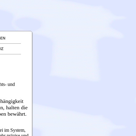
GEN
IZ
hts- und
bhängigkeit
on, halten die
ben bewährt.
rei im System,
ehr präzise und