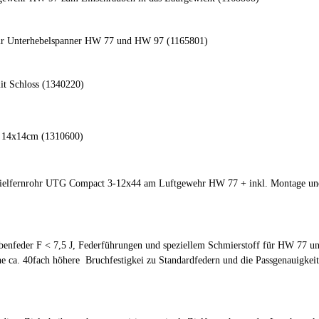
n für Unterhebelspanner HW 77 und HW 97 (1165801)
mit Schloss (1340220)
 14x14cm (1310600)
Zielfernrohr UTG Compact 3-12x44 am Luftgewehr HW 77 + inkl. Montage un
benfeder F < 7,5 J, Federführungen und speziellem Schmierstoff für HW 77 u
ne ca. 40fach höhere Bruchfestigkei zu Standardfedern und die Passgenauigkei