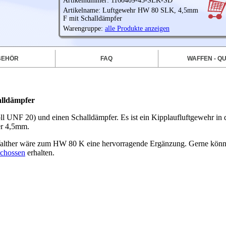
Artikelnummer: 1160409-45-SLK-SD
Artikelname: Luftgewehr HW 80 SLK, 4,5mm
F mit Schalldämpfer
Warengruppe:
alle Produkte anzeigen
BEHÖR
FAQ
WAFFEN - QU
lldämpfer
UNF 20) und einen Schalldämpfer. Es ist ein Kipplaufluftgewehr in d
er 4,5mm.
 Walther wäre zum HW 80 K eine hervorragende Ergänzung. Gerne kön
schossen
erhalten.