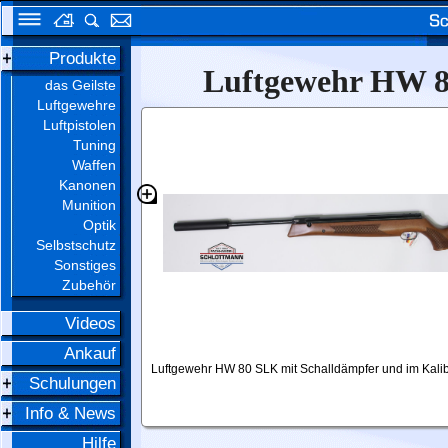
Produkte
Luftgewehr HW 8
das Geilste
Luftgewehre
Luftpistolen
Tuning
Waffen
Kanonen
Munition
Optik
Selbstschutz
Sonstiges
Zubehör
Videos
Ankauf
Luftgewehr HW 80 SLK mit Schalldämpfer und im Kali
Schulungen
Info & News
Hilfe