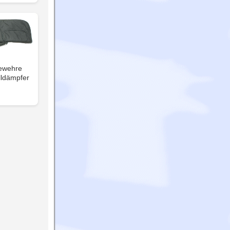
ewehre
lldämpfer