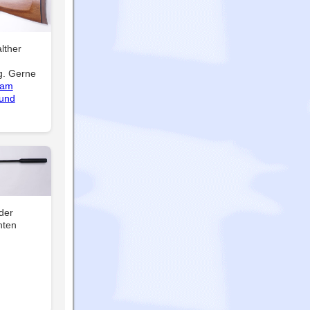
lther
g. Gerne
 am
 und
der
hten