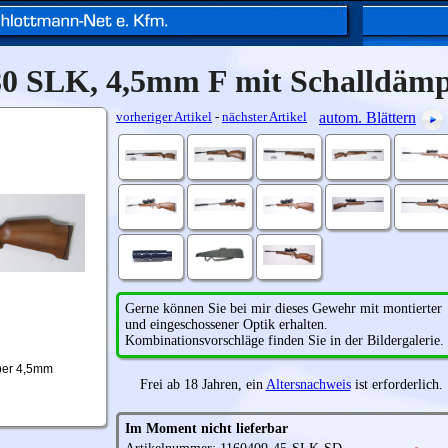
0 SLK, 4,5mm F mit Schalldämp
vorheriger Artikel
-
nächster Artikel
autom. Blättern
Gerne können Sie bei mir dieses Gewehr mit montierter
und eingeschossener Optik erhalten.
Kombinationsvorschläge finden Sie in der Bildergalerie.
ber 4,5mm
Frei ab 18 Jahren, ein
Altersnachweis
ist erforderlich.
Im Moment nicht lieferbar