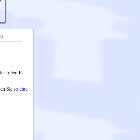
IZ
er freien F-
nen Sie
so eine