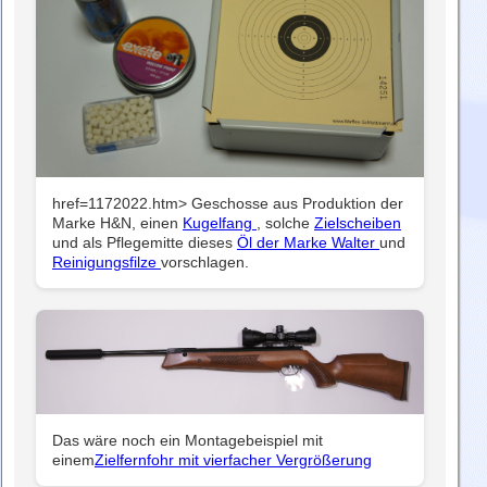
href=1172022.htm> Geschosse aus Produktion der
Marke H&N, einen
Kugelfang
, solche
Zielscheiben
und als Pflegemitte dieses
Öl der Marke Walter
und
Reinigungsfilze
vorschlagen.
Das wäre noch ein Montagebeispiel mit
einem
Zielfernfohr mit vierfacher Vergrößerung