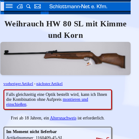
Weihrauch HW 80 SL mit Kimme
und Korn
vorheriger Artikel
-
nächster Artikel
Falls gleichzeitig eine Optik bestellt wird, kann ich Ihnen
die Kombination ohne Aufpreis
montieren und
einschießen
.
Frei ab 18 Jahren, ein
Altersnachweis
ist erforderlich.
Im Moment nicht lieferbar
Artikelnummer: 1160409-45-SL