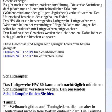
Geschossenergie.
Es gibt noch eine andere, stärkere Ausführung. Die starke Ausführung
darf jedoch nur an Leute mit behördlicher Erlaubnis
(Waffenbesitzkarte oder gültigem Jagdschein) verkauft werden. Der
Unterschied besteht in der eingebauten Feder.
Das HW 80 ist ein hervorragendes Luftgewehr. Luftgewehre von
Weihrauch halten bei vernünftiger Pflege 20 Jahre und länger. Ich
selbst bin praktisch mit Luftgewehren aufgewachsen.
Den Kauf so eines Gewehres werden sie nicht bereuen. Dafür lohnt es
sich ggf. auch ein bisschen zu sparen.
Diese Geschosse sind wegen sehr geringer Toleranzen bestens
geeignet:
Diabolo Nr. 1172019
für Scheibenschießen
Diabolo Nr. 1172012
für entferntere Ziele
Schalldämpfer
Das Luftgewehr HW 80 kann auch nachträglich mit einem
Schalldämpfer versehen werden. Den passenden
Schalldämpfer finden Sie hier
.
Tuning
Für Weihrauch gibt es auch Tuningfedern, die man aber in
Deutschland nicht in freie Waffen einbauen darf. Die Leistung