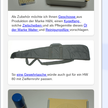
Als Zubehör möchte ich Ihnen
Geschosse
aus
Produktion der Marke H&N, einen
Kugelfang
,
solche
Zielscheiben
und als Pflegemitte dieses
Öl
der Marke Walter
und
Reinigungsfilze
vorschlagen.
So
eine Gewehrtasche
würde auch gut für ein HW
80 mit Zielfernrohr passen.