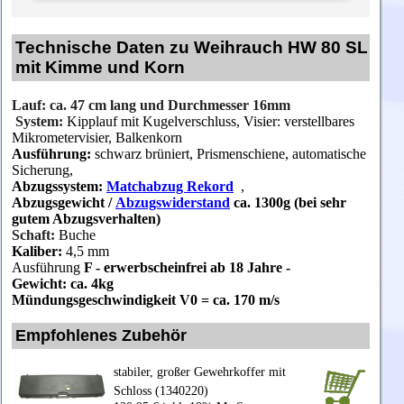
Technische Daten zu Weihrauch HW 80 SL
mit Kimme und Korn
Lauf: ca. 47 cm lang und Durchmesser 16mm
System:
Kipplauf mit Kugelverschluss, Visier: verstellbares
Mikrometervisier, Balkenkorn
Ausführung:
schwarz brüniert, Prismenschiene, automatische
Sicherung,
Abzugssystem:
Matchabzug Rekord
,
Abzugsgewicht
/
Abzugswiderstand
ca. 1300g (bei sehr
gutem Abzugsverhalten)
Schaft:
Buche
Kaliber:
4,5 mm
Ausführung
F - erwerbscheinfrei ab 18 Jahre -
Gewicht: ca. 4kg
Mündungsgeschwindigkeit V0 = ca. 170 m/s
Empfohlenes Zubehör
stabiler, großer Gewehrkoffer mit
Schloss (1340220)