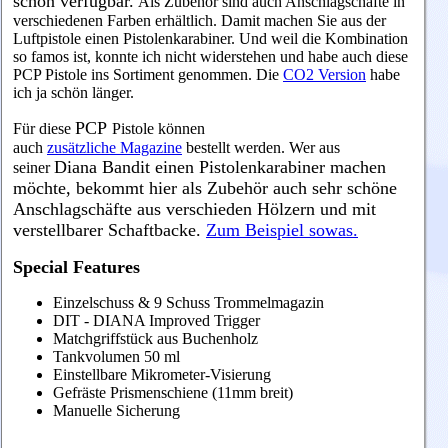
schon verfügbar.
Als Zubehör sind auch Anschlagschäfte in
verschiedenen Farben erhältlich. Damit machen Sie aus der
Luftpistole einen Pistolenkarabiner. Und weil die Kombination
so famos ist, konnte ich nicht widerstehen und habe auch diese
PCP Pistole ins Sortiment genommen. Die
CO2 Version
habe
ich ja schön länger.
PCP
Für diese
Pistole können
auch
zusätzliche Magazine
bestellt werden. Wer aus
Diana Bandit einen Pistolenkarabiner machen
seiner
möchte, bekommt hier als Zubehör auch sehr schöne
Anschlagschäfte aus verschieden Hölzern und mit
verstellbarer Schaftbacke.
Zum Beispiel sowas.
Special Features
Einzelschuss & 9 Schuss Trommelmagazin
DIT - DIANA Improved Trigger
Matchgriffstück aus Buchenholz
Tankvolumen 50 ml
Einstellbare Mikrometer-Visierung
Gefräste Prismenschiene (11mm breit)
Manuelle Sicherung