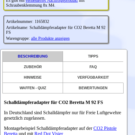
Es gibt ein
verbessertes Nachfolgeprodukt
mit
Schraubenklemmung 8x M4.
Artikelnummer: 1165832
Artikelname: Schalldämpferadapter für CO2 Beretta M 92
FS
Warengruppe:
alle Produkte anzeigen
BESCHREIBUNG
TIPPS
ZUBEHÖR
FAQ
HINWEISE
VERFÜGBARKEIT
WAFFEN - QUIZ
BEWERTUNGEN
Schalldämpferadapter für CO2 Beretta M 92 FS
In Deutschland sind Schalldämpfer nur für Freie Luftgewehre
gesetzlich zugelassen.
Montagebeispiel Schalldämpferadapter auf der
CO2 Pistole
Beretta
und mit
Red Dot Visier