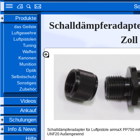
Produkte
Schalldämpferadapter
das Geilste
Luftgewehre
Zol
Luftpistolen
Tuning
Waffen
Kanonen
Munition
Optik
Selbstschutz
Sonstiges
Zubehör
Videos
Ankauf
Schulungen
Info & News
Schalldämpferadapter für Luftpistole airmaX PP750 mit 
UNF20 Außengewind
Hilfe