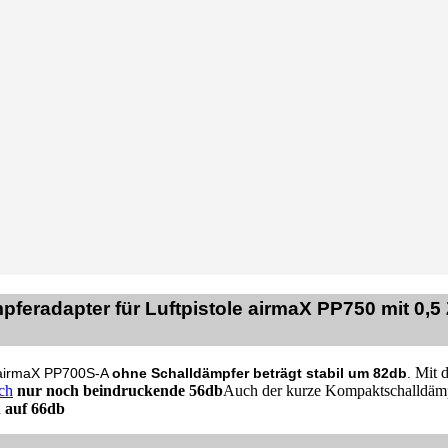
feradapter für Luftpistole airmaX PP750 mit 0,5 
Mit 
e airmaX PP700S-A
ohne Schalldämpfer beträgt stabil um 82db
.
ch
nur noch beindruckende 56db
Auch der kurze Kompaktschalldäm
h auf 66db