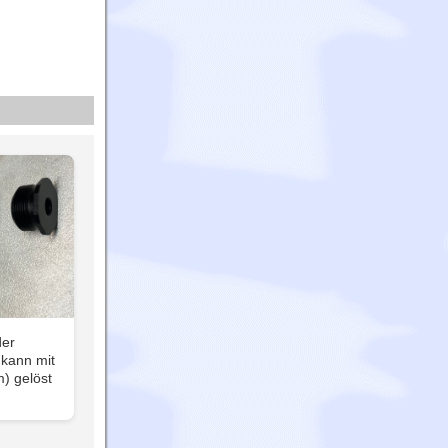
der
 kann mit
) gelöst