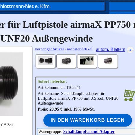
 für Luftpistole airmaX PP750 
l UNF20 Außengewinde
vorheriger Artikel
-
nächster Artikel
autom. Blättern
Sofort lieferbar.
Artikelnummer: 1165841
Artikelname: Schalldämpferadapter für
Luftpistole
airmaX
PP750 mit 0,5 Zoll UNF20
Außengewinde
Preis: 29,95 € inkl. 19% MwSt.
IN DEN WARENKORB LEGEN
0,5 Zoll
Warengruppe:
Schalldämpfer und Adapter