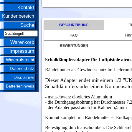
Kontakt
Kundenbereich
Suche
BESCHREIBUNG
T
FAQ
HIN
Warenkorb
BEWERTUNGEN
Impressum
Widerrufsrecht
Schalldämpferadapter für Luftpistole ai
Datenschutz
Rändelmutter als Gewindeschutz im Lieferum
Disclaimer
Dieser Adapter endet mit einem 1/2 "U
Schalldämpfers oder einem Kompensato
Batteriehinweis
- mattschwarz eloxiertes Aluminium
-
die Durchgangsbohrung hat Durchmesser 7
- der Adapter
passt auch für Kaliber 5,5 mm
Kommt komplett mit Rändelmutter = Endkappe 
Befestigung durch anschrauben.
Die Schlüsse