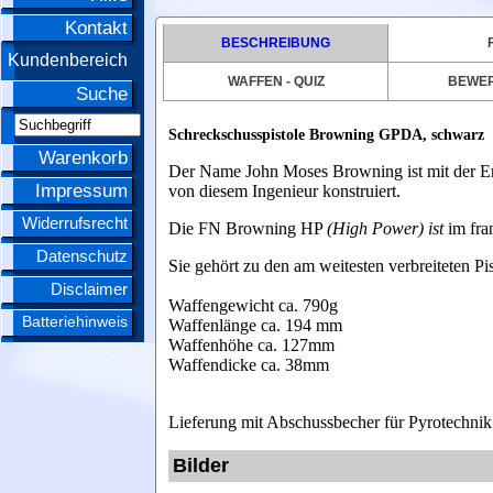
Kontakt
BESCHREIBUNG
Kundenbereich
WAFFEN - QUIZ
BEWE
Suche
Schreckschusspistole Browning GPDA, schwarz
Warenkorb
Der Name John Moses Browning ist mit der E
Impressum
von diesem Ingenieur konstruiert.
Widerrufsrecht
Die FN Browning HP
(High Power) ist
im fr
Datenschutz
Sie gehört zu den am weitesten verbreiteten Pi
Disclaimer
Waffengewicht ca. 790g
Batteriehinweis
Waffenlänge ca. 194 mm
Waffenhöhe ca. 127mm
Waffendicke ca. 38mm
Lieferung mit Abschussbecher für Pyrotechnik
Bilder