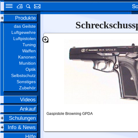
Produkte
Schreckschuss
das Geilste
Luftgewehre
Luftpistolen
Tuning
Waffen
Kanonen
Munition
Optik
Selbstschutz
Sonstiges
Zubehör
Videos
Ankauf
Gaspistole Browning GPDA
Schulungen
Info & News
Hilfe