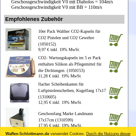
Geschossgeschwindigkeit V0 mit Diabolos = 104m/s
Geschossgeschwindigkeit V0 mit BB = 110m/s
Empfohlenes Zubehör
10er Pack Walther CO2-Kapseln für
CO2 Pistolen und CO2 Gewehre
(1050152)
9,97 € inkl. 19% MwSt.
CO2- Wartungskapseln im 5 er Pack
enthalten Silikon als Pflegemittel für
die Dichtungen. (1050153)
11,28 € inkl. 19% MwSt.
flacher Scheibenkasten für
Luftpistolenscheiben, Kugelfang 17x17
(1310605)
12,95 € inkl. 19% MwSt.
Geschossfang Marke Landmann
17x17cm (1310599)
17,95 € inkl. 19% MwSt.
Waffen-Schlottmann.de
verwendet Cookies.
Durch die Nutzung dieser