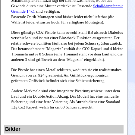
Schalldämpfer auf. Dazu ragt der Lauf etwas heraus, wobei das
Gewinde durch eine Mutter verdeckt ist. Passende
Schalldämpfer mit
Gewinde 14x1
sind verfügbar.
Passende Optik-Montagen sind bisher leider nicht lieferbar (die
Waffe ist leider etwas zu hoch, für verfügbare Montagen).
Diese günstige CO2 Pistole kann sowohl Stahl BB als auch Diabolos
verschießen und ist mit einer Blowback Funktion ausgestattet. Der
relativ schwere Schlitten läuft also bei jedem Schuss spürbar zurück.
Das herausnehmbare "Magazin" enthält die CO2 Kapsel und 4 kleine
Trommeln mit je 8 Schuss (eine Trommel steht vor dem Lauf und die
anderen 3 sind griffbereit an dem "Magazin" eingeklickt).
Die Pistole hat einen Metallschlitten, wodurch sie ein realitätsnahes
Gewicht von ca. 924 g aufweist. Am Griffstück ergonomisch
geformten Griffstück befindet sich eine Schiebesicherung.
Andere Merkmale sind eine integrierte Picatinnyschiene unter dem
Lauf und ein Double Action Abzug. Das Modell hat eine manuelle
Sicherung und eine feste Visierung. Als Antrieb dient eine Standard
12g Co2 Kapsel, welch für ca. 60 Schuss ausreicht.
Bilder