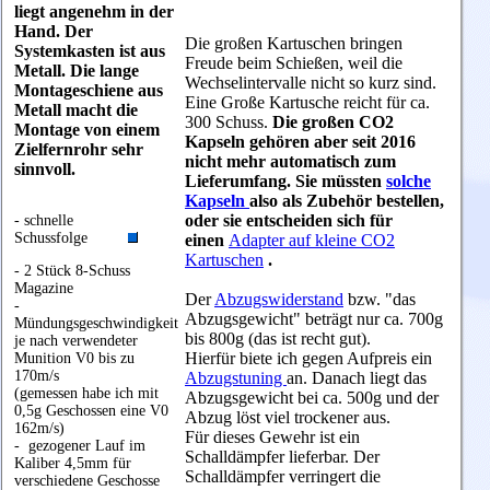
liegt angenehm in der
Hand. Der
Die großen Kartuschen bringen
Systemkasten ist aus
Freude beim Schießen, weil die
Metall. Die lange
Wechselintervalle nicht so kurz sind.
Montageschiene aus
Eine Große Kartusche reicht für ca.
Metall macht die
300 Schuss.
Die großen CO2
Montage von einem
Kapseln gehören aber seit 2016
Zielfernrohr sehr
nicht mehr automatisch zum
sinnvoll.
Lieferumfang. Sie müssten
solche
Kapseln
also als Zubehör bestellen,
oder sie entscheiden sich für
- schnelle
Schussfolge
einen
Adapter auf kleine CO2
Kartuschen
.
- 2 Stück 8-Schuss
Magazine
Der
Abzugswiderstand
bzw. "das
-
Abzugsgewicht" beträgt nur ca. 700g
Mündungsgeschwindigkeit
bis 800g (das ist recht gut).
je nach verwendeter
Hierfür biete ich gegen Aufpreis ein
Munition V0 bis zu
170m/s
Abzugstuning
an. Danach liegt das
(gemessen habe ich mit
Abzugsgewicht bei ca. 500g und der
0,5g Geschossen eine V0
Abzug löst viel trockener aus.
162m/s)
Für dieses Gewehr ist ein
- gezogener Lauf im
Schalldämpfer lieferbar. Der
Kaliber 4,5mm für
Schalldämpfer verringert die
verschiedene Geschosse