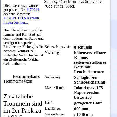
Schussgeräusche um ca. 5db von ca.
Diese Geschosse würden
70db auf ca. 65bd.
gut passen: Nr.
1172014
oder die schweren
1172019
.
CO2- Kapseln
finden Sie hier...
Die offene Visierung (über
Kimme und Korn) ist auf
dem modernsten Stand und
verfügt über spezielle
Einsätze aus Fieberglas für
Schuss-Kapazität:
8-schüssig
besseren Kontrast bei
Visierung:
höhenverstellbare
schlechter Sicht. Im Set ist
Kimme,
ein Zielfernrohr Walther
seitenverstellbares
6x42 enthalten.
Korn mit
Leuchtelementen
bares
Herausnehm
Sicherung:
Schlagbolzen-
Trommelmagazin
Schiebesicherung
Max. V0 m/s:
Inland max. 175
Exportversion
Zusätzliche
bis zu 230
Trommeln sind
Lauf:
gezogener Lauf
Lauflänge:
600 mm
im 2er Pack zu
Gesamtlänge:
: 1040 mm