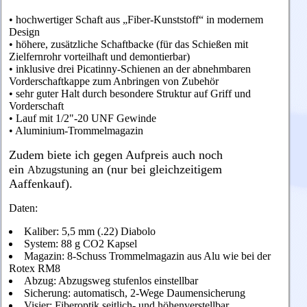
• hochwertiger Schaft aus „Fiber-Kunststoff“ in modernem
Design
• höhere, zusätzliche Schaftbacke (für das Schießen mit
Zielfernrohr vorteilhaft und demontierbar)
• inklusive drei Picatinny-Schienen an der abnehmbaren
Vorderschaftkappe zum Anbringen von Zubehör
• sehr guter Halt durch besondere Struktur auf Griff und
Vorderschaft
• Lauf mit 1/2"-20 UNF Gewinde
• Aluminium-Trommelmagazin
Zudem biete ich gegen Aufpreis auch noch
ein
an (nur bei gleichzeitigem
Abzugstuning
Aaffenkauf).
Daten:
Kaliber: 5,5 mm (.22) Diabolo
System: 88 g CO2 Kapsel
Magazin: 8-Schuss Trommelmagazin aus Alu wie bei der
Rotex RM8
Abzug: Abzugsweg stufenlos einstellbar
Sicherung: automatisch, 2-Wege Daumensicherung
Visier: Fiberoptik seitlich- und höhenverstellbar