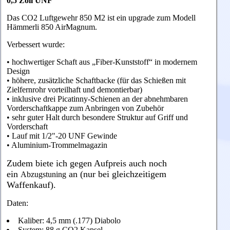
0,5 Zoll UNF
Das CO2 Luftgewehr 850 M2 ist ein upgrade zum Modell
Hämmerli 850 AirMagnum.
Verbessert wurde:
• hochwertiger Schaft aus „Fiber-Kunststoff“ in modernem
Design
• höhere, zusätzliche Schaftbacke (für das Schießen mit
Zielfernrohr vorteilhaft und demontierbar)
• inklusive drei Picatinny-Schienen an der abnehmbaren
Vorderschaftkappe zum Anbringen von Zubehör
• sehr guter Halt durch besondere Struktur auf Griff und
Vorderschaft
• Lauf mit 1/2"-20 UNF Gewinde
• Aluminium-Trommelmagazin
Zudem biete ich gegen Aufpreis auch noch
ein
an (nur bei gleichzeitigem
Abzugstuning
Waffenkauf).
Daten:
Kaliber: 4,5 mm (.177) Diabolo
System: 88 g CO2 Kapsel