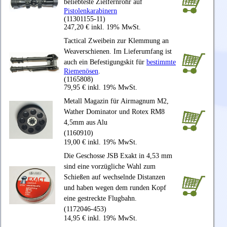
beliebteste Zielfernrohr auf
Pistolenkarabinern
(11301155-11)
247,20 € inkl. 19% MwSt.
Tactical Zweibein zur Klemmung an
Weaverschienen. Im Lieferumfang ist
auch ein Befestigungskit für
bestimmte
Riemenösen
.
(1165808)
79,95 € inkl. 19% MwSt.
Metall Magazin für Airmagnum M2,
Wather Dominator und Rotex RM8
4,5mm aus Alu
(1160910)
19,00 € inkl. 19% MwSt.
Die Geschosse JSB Exakt in 4,53 mm
sind eine vorzügliche Wahl zum
Schießen auf wechselnde Distanzen
und haben wegen dem runden Kopf
eine gestreckte Flugbahn.
(1172046-453)
14,95 € inkl. 19% MwSt.