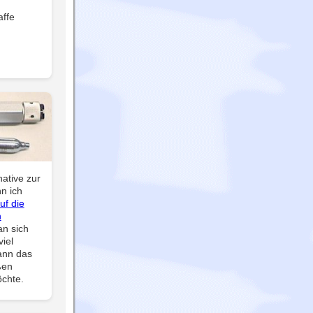
affe
native zur
n ich
uf die
n
an sich
iel
ann das
ßen
chte.