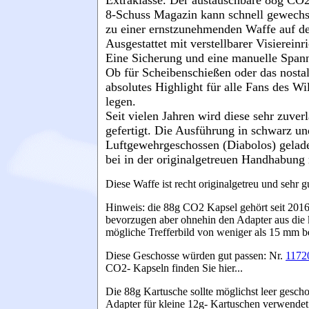
Extraklasse. Der austauschbare 88g CO2-
8-Schuss Magazin kann schnell gewechs
zu einer ernstzunehmenden Waffe auf d
Ausgestattet mit verstellbarer Visierein
Eine Sicherung und eine manuelle Spann
Ob für Scheibenschießen oder das nosta
absolutes Highlight für alle Fans des Wi
legen.
Seit vielen Jahren wird diese sehr zuve
gefertigt. Die Ausführung in schwarz u
Luftgewehrgeschossen (Diabolos) gelade
bei in der originalgetreuen Handhabung 
Diese Waffe ist recht originalgetreu und sehr 
Hinweis: die 88g CO2 Kapsel gehört seit 2016
bevorzugen aber ohnehin den Adapter aus die k
mögliche Trefferbild von weniger als 15 mm be
Diese Geschosse würden gut passen: Nr.
1172
CO2- Kapseln finden Sie hier...
Die 88g Kartusche sollte möglichst leer gescho
Adapter für kleine 12g- Kartuschen verwende