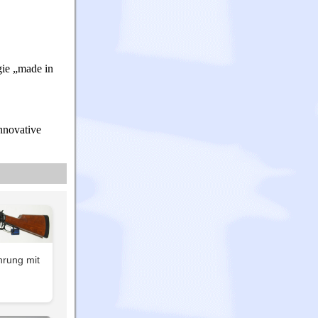
ie „made in
nnovative
hrung mit