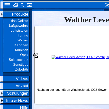
Produkte
Walther Leve
das Geilste
Luftgewehre
Luftpistolen
Tuning
Waffen
Kanonen
Munition
Optik
Selbstschutz
Sonstiges
Zubehör
Videos
Ankauf
Nachbau der legendären Winchester als CO2-Gewehr
Schulungen
Info & News
Hilfe