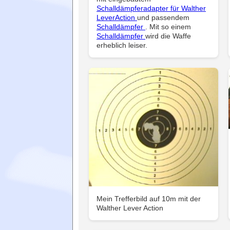
Schalldämpferadapter für Walther
LeverAction
und passendem
Schalldämpfer
. Mit so einem
Schalldämpfer
wird die Waffe
erheblich leiser.
Mein Trefferbild auf 10m mit der
Walther Lever Action