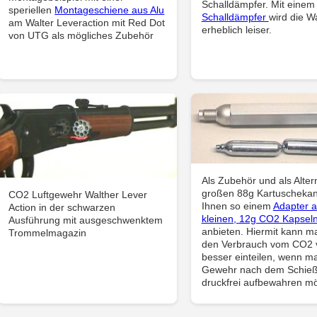
Schalldämpfer. Mit einem
speriellen
Montageschiene aus Alu
Schalldämpfer
wird die W
am Walter Leveraction mit Red Dot
erheblich leiser.
von UTG als mögliches Zubehör
Als Zubehör und als Alter
großen 88g Kartuschekan
CO2 Luftgewehr Walther Lever
Ihnen so einem
Adapter a
Action in der schwarzen
kleinen, 12g CO2 Kapsel
Ausführung mit ausgeschwenktem
anbieten. Hiermit kann m
Trommelmagazin
den Verbrauch vom CO2 v
besser einteilen, wenn m
Gewehr nach dem Schie
druckfrei aufbewahren mö