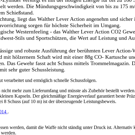
Zylinder versorgt es mit der nötigen Energie für bis zu 160 
elt werden. Die Mündungsgeschwindigkeit von bis zu 175 m/
em Schießstand.
richtung, liegt das Walther Lever Action angenehm und sicher 
vorrichtung sorgen für höchste Sicherheit im Umgang.
lgische Westernfeeling - das Walther Lever Action CO2 Geweh
ldwest-Stils und Sportschützen, die Wert auf Leistung und Aut
rlässige und robuste Ausführung der berühmten Lever Action-
nd mit hölzernem Schaft wird mit einer 88g CO- Kartusche un
n. Das Gewehr fasst acht Schuss mittels Trommelmagazin. De
mit sehr guter Schussleistung.
gut verarbeitet und ermöglich schnelle Schussfolgen.
 nicht mehr zum Lieferumfang und müsste als Zubehör bestellt werde
leinen Kapseln. Der gleichmäßige Energieverlauf garantiert beste Präz
i 8 Schuss (auf 10 m) ist der überzeugende Leistungsbeweis.
014
.
ssen werden, damit die Waffe nicht ständig unter Druck ist. Alternativ 
t werden.