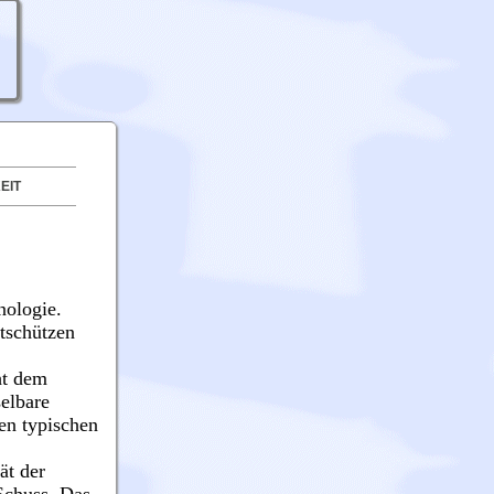
EIT
nologie.
tschützen
ht dem
elbare
en typischen
ät der