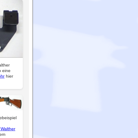
alther
o eine
ohr
hier
ebeispiel
 Walther
dem