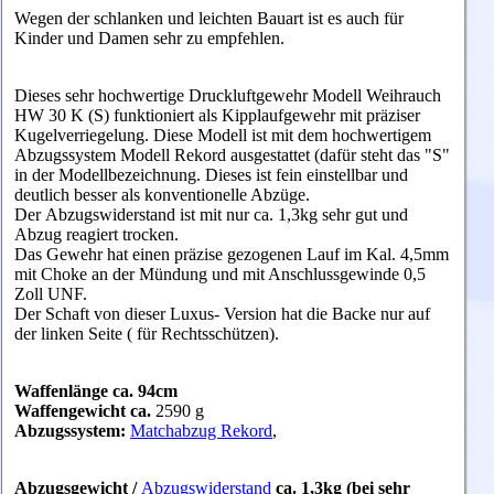
Wegen der schlanken und leichten Bauart ist es auch für
Kinder und Damen sehr zu empfehlen.
Dieses sehr hochwertige Druckluftgewehr Modell Weihrauch
HW 30 K (S) funktioniert als Kipplaufgewehr mit präziser
Kugelverriegelung. Diese Modell ist mit dem hochwertigem
Abzugssystem Modell Rekord ausgestattet (dafür steht das "S"
in der Modellbezeichnung. Dieses ist fein einstellbar und
deutlich besser als konventionelle Abzüge.
Der
Abzugswiderstand ist mit nur ca. 1,3kg sehr gut und
Abzug reagiert trocken.
Das Gewehr hat einen präzise gezogenen Lauf im Kal. 4,5mm
mit Choke an der Mündung und mit Anschlussgewinde 0,5
Zoll UNF.
Der Schaft von dieser Luxus- Version hat die Backe nur auf
der linken Seite ( für Rechtsschützen).
Waffenlänge ca. 94cm
Waffengewicht ca.
2590
g
Abzugssystem:
Matchabzug Rekord
,
Abzugsgewicht
/
Abzugswiderstand
ca. 1,3kg (bei sehr