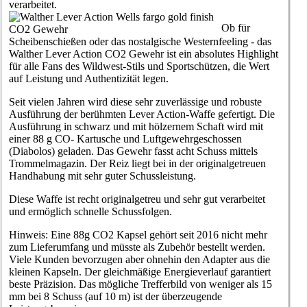
verarbeitet.
Ob für
Scheibenschießen oder das nostalgische Westernfeeling - das
Walther Lever Action CO2 Gewehr ist ein absolutes Highlight
für alle Fans des Wildwest-Stils und Sportschützen, die Wert
auf Leistung und Authentizität legen.
Seit vielen Jahren wird diese sehr zuverlässige und robuste
Ausführung der berühmten Lever Action-Waffe gefertigt. Die
Ausführung in schwarz und mit hölzernem Schaft wird mit
einer 88 g CO- Kartusche und Luftgewehrgeschossen
(Diabolos) geladen. Das Gewehr fasst acht Schuss mittels
Trommelmagazin. Der Reiz liegt bei in der originalgetreuen
Handhabung mit sehr guter Schussleistung.
Diese Waffe ist recht originalgetreu und sehr gut verarbeitet
und ermöglich schnelle Schussfolgen.
Hinweis: Eine 88g CO2 Kapsel gehört seit 2016 nicht mehr
zum Lieferumfang und müsste als Zubehör bestellt werden.
Viele Kunden bevorzugen aber ohnehin den Adapter aus die
kleinen Kapseln. Der gleichmäßige Energieverlauf garantiert
beste Präzision. Das mögliche Trefferbild von weniger als 15
mm bei 8 Schuss (auf 10 m) ist der überzeugende