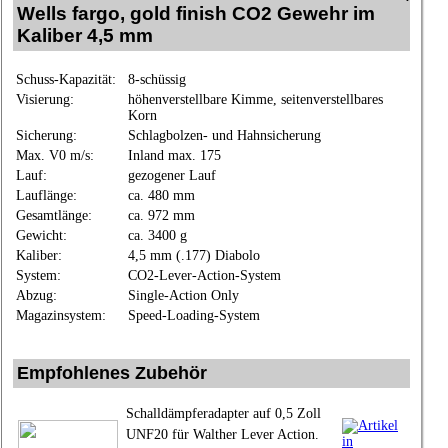
Wells fargo, gold finish CO2 Gewehr im
Kaliber 4,5 mm
Schuss-Kapazität:
8-schüssig
Visierung:
höhenverstellbare Kimme, seitenverstellbares
Korn
Sicherung:
Schlagbolzen- und Hahnsicherung
Max. V0 m/s:
Inland max. 175
Lauf:
gezogener Lauf
Lauflänge:
ca. 480 mm
Gesamtlänge:
ca. 972 mm
Gewicht:
ca. 3400 g
Kaliber:
4,5 mm (.177) Diabolo
System:
CO2-Lever-Action-System
Abzug:
Single-Action Only
Magazinsystem:
Speed-Loading-System
Empfohlenes Zubehör
Schalldämpferadapter auf 0,5 Zoll
UNF20 für Walther Lever Action.