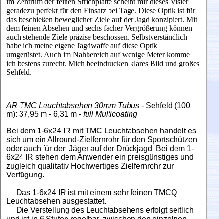
im Zentrum der feinen Strichplatte scheint mir dieses Visier
geradezu perfekt für den Einsatz bei Tage. Diese Optik ist für
das beschießen beweglicher Ziele auf der Jagd konzipiert. Mit
dem feinen Absehen und sechs facher Vergrößerung können
auch stehende Ziele präzise beschossen. Selbstverständlich
habe ich meine eigene Jagdwaffe auf diese Optik
umgerüstet. Auch im Nahbereich auf wenige Meter komme
ich bestens zurecht. Mich beeindrucken klares Bild und großes
Sehfeld.
AR TMC Leuchtabsehen 30mm Tubus -
Sehfeld (100
m): 37,95 m - 6,31 m
- full Multicoating
Bei dem 1-6x24 IR mit TMC Leuchtabsehen handelt es
sich um ein Allround-Zielfernrohr für den Sportschützen
oder auch für den Jäger auf der Drückjagd. Bei dem 1-
6x24 IR stehen dem Anwender ein preisgünstiges und
zugleich qualitativ Hochwertiges Zielfernrohr zur
Verfügung.
Das 1-6x24 IR ist mit einem sehr feinen TMCQ
Leuchtabsehen ausgestattet.
Die Verstellung des Leuchtabsehens erfolgt seitlich
und ist in 6 Stufen regelbar, zwischen den einzelnen