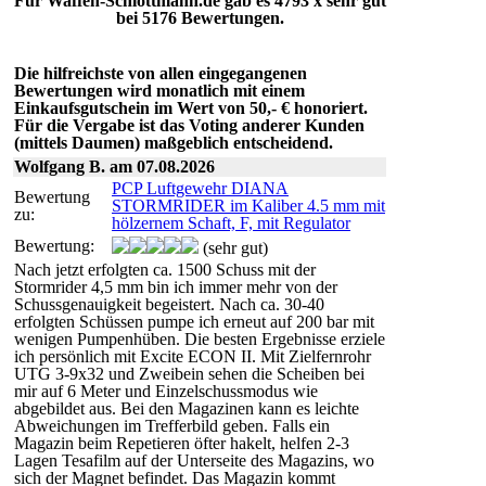
Für Waffen-Schlottmann.de gab es 4793 x sehr gut
bei 5176 Bewertungen.
Die hilfreichste von allen eingegangenen
Bewertungen wird monatlich mit einem
Einkaufsgutschein im Wert von 50,- € honoriert.
Für die Vergabe ist das Voting anderer Kunden
(mittels Daumen) maßgeblich entscheidend.
Wolfgang B. am 07.08.2026
PCP Luftgewehr DIANA
Bewertung
STORMRIDER im Kaliber 4.5 mm mit
zu:
hölzernem Schaft, F, mit Regulator
Bewertung:
(sehr gut)
Nach jetzt erfolgten ca. 1500 Schuss mit der
Stormrider 4,5 mm bin ich immer mehr von der
Schussgenauigkeit begeistert. Nach ca. 30-40
erfolgten Schüssen pumpe ich erneut auf 200 bar mit
wenigen Pumpenhüben. Die besten Ergebnisse erziele
ich persönlich mit Excite ECON II. Mit Zielfernrohr
UTG 3-9x32 und Zweibein sehen die Scheiben bei
mir auf 6 Meter und Einzelschussmodus wie
abgebildet aus. Bei den Magazinen kann es leichte
Abweichungen im Trefferbild geben. Falls ein
Magazin beim Repetieren öfter hakelt, helfen 2-3
Lagen Tesafilm auf der Unterseite des Magazins, wo
sich der Magnet befindet. Das Magazin kommt