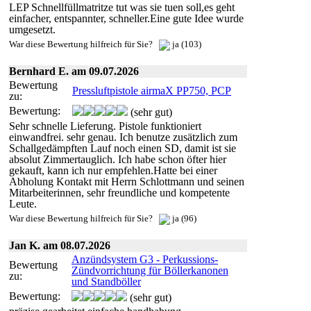
LEP Schnellfüllmatritze tut was sie tuen soll,es geht
einfacher, entspannter, schneller.Eine gute Idee wurde
umgesetzt.
War diese Bewertung hilfreich für Sie?
ja (103)
Bernhard E. am 09.07.2026
Bewertung
Pressluftpistole airmaX PP750, PCP
zu:
Bewertung:
(sehr gut)
Sehr schnelle Lieferung. Pistole funktioniert
einwandfrei. sehr genau. Ich benutze zusätzlich zum
Schallgedämpften Lauf noch einen SD, damit ist sie
absolut Zimmertauglich. Ich habe schon öfter hier
gekauft, kann ich nur empfehlen.Hatte bei einer
Abholung Kontakt mit Herrn Schlottmann und seinen
Mitarbeiterinnen, sehr freundliche und kompetente
Leute.
War diese Bewertung hilfreich für Sie?
ja (96)
Jan K. am 08.07.2026
Anzündsystem G3 - Perkussions-
Bewertung
Zündvorrichtung für Böllerkanonen
zu:
und Standböller
Bewertung:
(sehr gut)