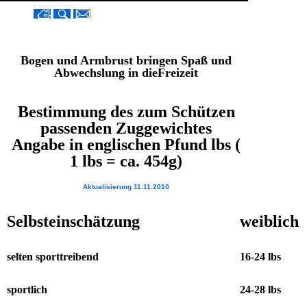
Bogen und Armbrust bringen Spaß und
Abwechslung in dieFreizeit
Bestimmung des zum Schützen
passenden Zuggewichtes
Angabe in englischen Pfund lbs (
1 lbs = ca. 454g)
Aktualisierung 11.11.2010
Selbsteinschätzung
weiblich
selten sporttreibend
16-24 lbs
sportlich
24-28 lbs