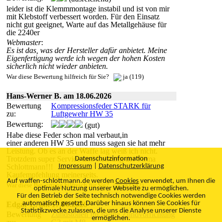
leider ist die Klemmmontage instabil und ist von mir
mit Klebstoff verbessert worden. Für den Einsatz
nicht gut geeignet, Warte auf das Metallgehäuse für
die 2240er
Webmaster
:
Es ist das, was der Hersteller dafür anbietet. Meine
Eigenfertigung werde ich wegen der hohen Kosten
sicherlich nicht wieder anbieten.
War diese Bewertung hilfreich für Sie?
ja (119)
Hans-Werner B. am 18.06.2026
Bewertung
Kompressionsfeder STARK für
zu:
Luftgewehr HW 35
Bewertung:
(gut)
Habe diese Feder schon mal verbaut,in
einer anderen HW 35 und muss sagen sie hat mehr
Leistung. Ob es an der Waffe lag weiß ich nicht.
Trotzdem super Service und Leistung der Firma
Datenschutzinformation
Schlottmann!!!
Impressum
|
Datenschutzerklärung
Kaufempfehlung meinerseits.
Auf waffen-schlottmann.de werden
Cookies
verwendet, um Ihnen die
War diese Bewertung hilfreich für Sie?
ja (142)
optimale Nutzung unserer Webseite zu ermöglichen.
Für den Betrieb der Seite technisch notwendige Cookies werden
automatisch gesetzt. Darüber hinaus können Sie Cookies für
Edgar L. am 17.06.2026
Statistikzwecke zulassen, die uns die Analyse unserer Dienste
Bewertung
Zündstollen für meine Zündvorrichtung
ermöglichen.