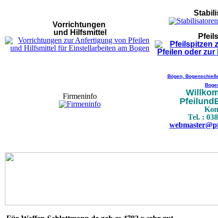
Stabil
Vorrichtungen
und Hilfsmittel
Pfeil
Bögen, Bogenschieße
Boge
Willko
Firmeninfo
Pfeilun
Kon
Tel. : 03
webmaster@pf