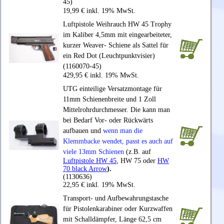
45)
19,99 € inkl. 19% MwSt.
Luftpistole Weihrauch HW 45 Trophy
im Kaliber 4,5mm
mit eingearbeiteter,
kurzer Weaver- Schiene als Sattel für
ein Red Dot (Leuchtpunktvisier)
(1160070-45)
429,95 € inkl. 19% MwSt.
UTG einteilige Versatzmontage für
11mm Schienenbreite und 1 Zoll
Mittelrohrdurchmesser. Die kann man
bei Bedarf Vor- oder Rückwärts
aufbauen und
wenn man die
Klemmbacke wendet, passt es auch auf
viele 13mm Schienen
(z.B. auf
Luftpistole HW 45
, HW 75 oder
HW
70 black Arrow
).
(1130636)
22,95 € inkl. 19% MwSt.
Transport- und Aufbewahrungstasche
für Pistolenkarabiner oder Kurzwaffen
mit Schalldämpfer, Länge 62,5 cm