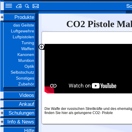
Produkte
CO2 Pistole Mak
das Geilste
Luftgewehre
Luftpistolen
Tuning
Waffen
Kanonen
Munition
Optik
Selbstschutz
Sonstiges
Zubehör
Videos
Ankauf
Die Waffe der russischen Streitkräfte und des ehemali
Schulungen
finden Sie hier als gelungene CO2- Pistole
Info & News
Hilfe