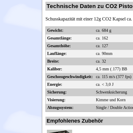
Technische Daten zu CO2 Pistol
Schusskapazität mit einer 12g CO2 Kapsel ca.
Gewicht:
ca. 684 g
Gesamtlänge:
ca. 162
Gesamthöhe:
ca. 127
Lauflänge:
ca. 90mm
Breite:
ca. 32
Kaliber:
4,5 mm (.177) BB
Geschossgeschwindigkeit:
ca. 115 m/s (377 fps)
Energie:
ca. < 3,0 J
Sicherung:
Schwenksicherung
Visierung:
Kimme und Korn
Abzugssystem:
Single / Double Actio
Empfohlenes Zubehör