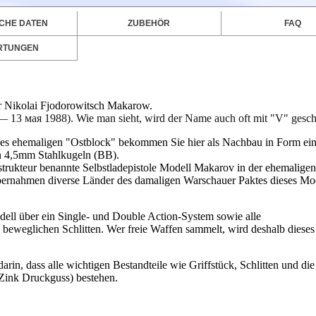
CHE DATEN
ZUBEHÖR
FAQ
RTUNGEN
ur Nikolai Fjodorowitsch Makarow.
13 мая 1988). Wie man sieht, wird der Name auch oft mit "V" gesch
d des ehemaligen "Ostblock" bekommen Sie hier als Nachbau in Form ei
n 4,5mm Stahlkugeln (BB).
rukteur benannte Selbstladepistole Modell Makarov in der ehemaligen
übernahmen diverse Länder des damaligen Warschauer Paktes dieses Mo
dell über ein Single- und Double Action-System sowie alle
 beweglichen Schlitten. Wer freie Waffen sammelt, wird deshalb dieses
arin, dass alle wichtigen Bestandteile wie Griffstück, Schlitten und die
Zink Druckguss) bestehen.