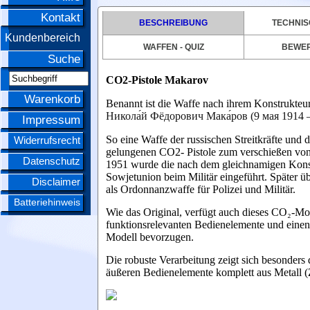
Kontakt
BESCHREIBUNG
TECHNIS
Kundenbereich
WAFFEN - QUIZ
BEWE
Suche
CO2-Pistole Makarov
Warenkorb
Benannt ist die Waffe nach ihrem Konstrukte
Никола́й Фёдорович Мака́ров (9 мая 1914 — 
Impressum
So eine Waffe der russischen Streitkräfte un
Widerrufsrecht
gelungenen CO2- Pistole zum verschießen vo
Datenschutz
1951 wurde die nach dem gleichnamigen Konst
Sowjetunion beim Militär eingeführt. Später 
Disclaimer
als Ordonnanzwaffe für Polizei und Militär.
Batteriehinweis
Wie das Original, verfügt auch dieses CO₂-Mo
funktionsrelevanten Bedienelemente und einen
Modell bevorzugen.
Die robuste Verarbeitung zeigt sich besonders d
äußeren Bedienelemente komplett aus Metall (