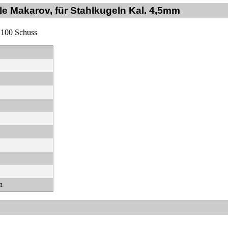
e Makarov, für Stahlkugeln Kal. 4,5mm
 100 Schuss
n