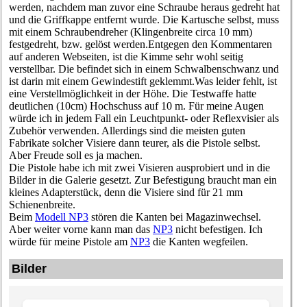
werden, nachdem man zuvor eine Schraube heraus gedreht hat
und die Griffkappe entfernt wurde. Die Kartusche selbst, muss
mit einem Schraubendreher (Klingenbreite circa 10 mm)
festgedreht, bzw. gelöst werden.Entgegen den Kommentaren
auf anderen Webseiten, ist die Kimme sehr wohl seitig
verstellbar. Die befindet sich in einem Schwalbenschwanz und
ist darin mit einem Gewindestift geklemmt.Was leider fehlt, ist
eine Verstellmöglichkeit in der Höhe. Die Testwaffe hatte
deutlichen (10cm) Hochschuss auf 10 m. Für meine Augen
würde ich in jedem Fall ein Leuchtpunkt- oder Reflexvisier als
Zubehör verwenden. Allerdings sind die meisten guten
Fabrikate solcher Visiere dann teurer, als die Pistole selbst.
Aber Freude soll es ja machen.
Die Pistole habe ich mit zwei Visieren ausprobiert und in die
Bilder in die Galerie gesetzt. Zur Befestigung braucht man ein
kleines Adapterstück, denn die Visiere sind für 21 mm
Schienenbreite.
Beim
Modell NP3
stören die Kanten bei Magazinwechsel.
Aber weiter vorne kann man das
NP3
nicht befestigen. Ich
würde für meine Pistole am
NP3
die Kanten wegfeilen.
Bilder