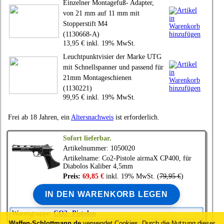
Einzelner Montagefuß- Adapter,
von 21 mm auf 11 mm mit
Stopperstift M4
(1130668-A)
13,95 € inkl. 19% MwSt.
Leuchtpunktvisier der Marke UTG
mit Schnellspanner und passend für
21mm Montageschienen
(1130221)
99,95 € inkl. 19% MwSt.
Frei ab 18 Jahren, ein
Altersnachweis
ist erforderlich.
Sofort lieferbar.
Artikelnummer: 1050020
Artikelname: Co2-Pistole
airmaX
CP400, für
Diabolos Kaliber 4,5mm
Preis:
69,85 €
inkl. 19% MwSt. (
79,95 €
)
IN DEN WARENKORB LEGEN
Warengruppe:
CO2- Pistolen
Waffen-Schlottmann.de
verwendet Cookies.
Durch die Nutzung dieser