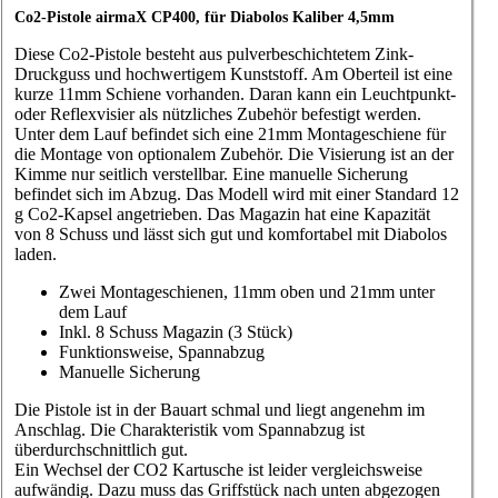
Co2-Pistole airmaX CP400, für Diabolos Kaliber 4,5mm
Diese Co2-Pistole besteht aus pulverbeschichtetem Zink-
Druckguss und hochwertigem Kunststoff. Am Oberteil ist eine
kurze 11mm Schiene vorhanden. Daran kann ein Leuchtpunkt-
oder Reflexvisier als nützliches Zubehör befestigt werden.
Unter dem Lauf befindet sich eine 21mm Montageschiene für
die Montage von optionalem Zubehör. Die Visierung ist an der
Kimme nur seitlich verstellbar. Eine manuelle Sicherung
befindet sich im Abzug. Das Modell wird mit einer Standard 12
g Co2-Kapsel angetrieben. Das Magazin hat eine Kapazität
von 8 Schuss und lässt sich gut und komfortabel mit Diabolos
laden.
Zwei Montageschienen, 11mm oben und 21mm unter
dem Lauf
Inkl. 8 Schuss Magazin (3 Stück)
Funktionsweise, Spannabzug
Manuelle Sicherung
Die Pistole ist in der Bauart schmal und liegt angenehm im
Anschlag. Die Charakteristik vom Spannabzug ist
überdurchschnittlich gut.
Ein Wechsel der CO2 Kartusche ist leider vergleichsweise
aufwändig. Dazu muss das Griffstück nach unten abgezogen