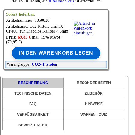
Frei ab 18 Jahren, ein
Altersnachweis
ist erforderlich.
Sofort lieferbar.
Artikelnummer: 1050020
Artikelname: Co2-Pistole
airmaX
CP400, für Diabolos Kaliber 4,5mm
Preis:
69,85 €
inkl. 19% MwSt.
(
79,95 €
)
IN DEN WARENKORB LEGEN
Warengruppe:
CO2- Pistolen
BESCHREIBUNG
BESONDERHEITEN
TECHNISCHE DATEN
ZUBEHÖR
FAQ
HINWEISE
VERFÜGBARKEIT
WAFFEN - QUIZ
BEWERTUNGEN