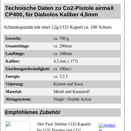
Technische Daten zu Co2-Pistole airmaX
CP400, für Diabolos Kaliber 4,5mm
Schusskapazität mit einer 12g CO2 Kapsel ca. 100 Schuss
Gewicht:
ca. 700 g
Gesamtlänge:
ca. 290mm
Lauflänge:
ca. 168mm
Kaliber:
4,5 mm (.177)
Geschossgeschwindigkeit:
ca. 100m/s
Energie:
ca. 3,5 J
Visierung:
Kimme und Korn
Material:
Metall und Kunststoff
Abzugssystem:
Single / Double Action
Empfohlenes Zubehör
10er Pack Walther CO2-Kapseln
für CO2 Pistolen und CO2