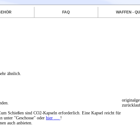
BEHÖR
FAQ
WAFFEN - QU
ehr ähnlich.
originalg
nden.
zurücklau
um Schießen sind CO2-Kapseln erforderlich. Eine Kapsel reicht für
ln unter "Geschosse" oder
hier ....
!
nen auch anbieten.