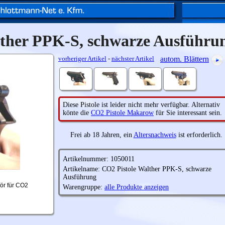
lther PPK-S, schwarze Ausführu
vorheriger Artikel
-
nächster Artikel
autom. Blättern
Diese Pistole ist leider nicht mehr verfügbar. Alternativ
könte die
CO2 Pistole Makarow
für Sie interessant sein.
Frei ab 18 Jahren, ein
Altersnachweis
ist erforderlich.
Artikelnummer: 1050011
Artikelname: CO2 Pistole Walther PPK-S, schwarze
Ausführung
ör für CO2
Warengruppe:
alle Produkte anzeigen