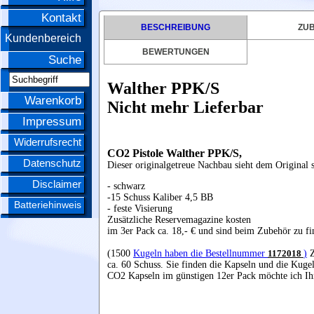
Kontakt
BESCHREIBUNG
ZU
Kundenbereich
BEWERTUNGEN
Suche
Walther PPK/S
Warenkorb
Nicht mehr Lieferbar
Impressum
Widerrufsrecht
CO2 Pistole Walther PPK/S,
Datenschutz
Dieser originalgetreue Nachbau sieht dem Original s
Disclaimer
- schwarz
-15 Schuss Kaliber 4,5 BB
Batteriehinweis
- feste Visierung
Zusätzliche Reservemagazine kosten
im 3er Pack ca. 18,- € und sind beim Zubehör zu fi
(1500
Kugeln haben die Bestellnummer
1172018
)
Z
ca. 60 Schuss. Sie finden die Kapseln und die Kuge
CO2 Kapseln im günstigen 12er Pack möchte ich Ih