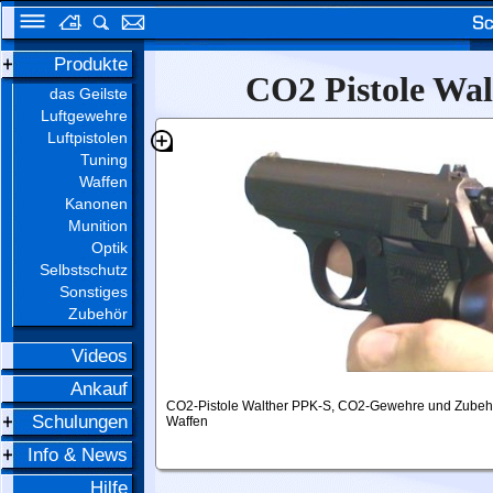
Produkte
CO2 Pistole Wa
das Geilste
Luftgewehre
Luftpistolen
Tuning
Waffen
Kanonen
Munition
Optik
Selbstschutz
Sonstiges
Zubehör
Videos
Ankauf
CO2-Pistole Walther PPK-S, CO2-Gewehre und Zubeh
Schulungen
Waffen
Info & News
Hilfe