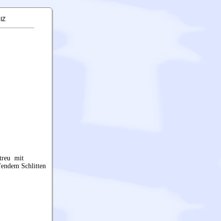
IZ
etreu mit
fendem Schlitten