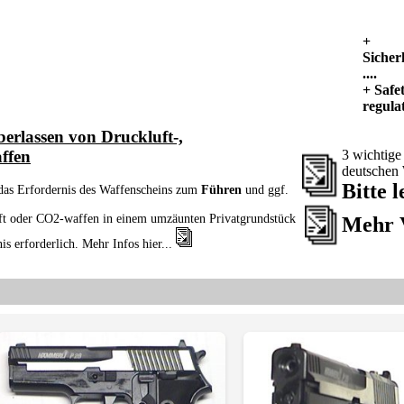
+
Sicher
....
+ Safe
regulat
erlassen von Druckluft-,
ffen
3 wichtig
deutschen
Bitte l
 das Erfordernis des Waffenscheins zum
Führen
und ggf.
ft oder CO2-waffen in einem umzäunten Privatgrundstück
Mehr 
s erforderlich. Mehr Infos hier...