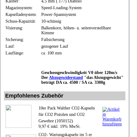
Kaliber:
4,5 mm (.177) Diabolo
Magazinsystem:
Speed-Loading-System
Kapselladesystem:
Power-Spannsystem
Schuss-Kapazität:
10-schüssig
Visierung:
Balkenkorn, höhen- u. seitenverstellbare
Kimme
Sicherung:
Fallsicherung
Lauf:
gezogener Lauf
Lauflänge:
ca. 100 mm
Geschossgeschwindigkeit V0 über 120m/s
Der
Abzugswiderstand
"das Abzugsgewicht"
beträgt
DA ca. 4500 / SA ca. 3300g
Empfohlenes Zubehör
10er Pack Walther CO2-Kapseln
für CO2 Pistolen und CO2
Gewehre (1050152)
9,97 € inkl. 19% MwSt.
CO2- Wartungskapseln im 5 er