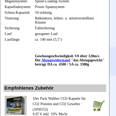
Magazinsystem:
Speed-Loading-System
Kapselladesystem:
Power-Spannsystem
Schuss-Kapazität:
10-schüssig
Visierung:
Balkenkorn, höhen- u. seitenverstellbare
Kimme
Sicherung:
Fallsicherung
Lauf:
gezogener Lauf
Lauflänge:
ca. 140 mm (5,5")
Geschossgeschwindigkeit V0 über 120m/s
Der
Abzugswiderstand
"das Abzugsgewicht"
beträgt
DA ca. 4500 / SA ca. 3300g
Empfohlenes Zubehör
10er Pack Walther CO2-Kapseln für
CO2 Pistolen und CO2 Gewehre
(1050152)
9,97 € inkl. 19% MwSt.