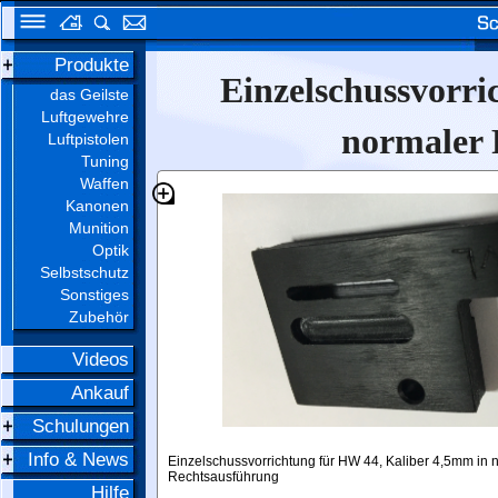
Produkte
Einzelschussvorri
das Geilste
Luftgewehre
normaler 
Luftpistolen
Tuning
Waffen
Kanonen
Munition
Optik
Selbstschutz
Sonstiges
Zubehör
Videos
Ankauf
Schulungen
Info & News
Einzelschussvorrichtung für HW 44, Kaliber 4,5mm in 
Rechtsausführung
Hilfe