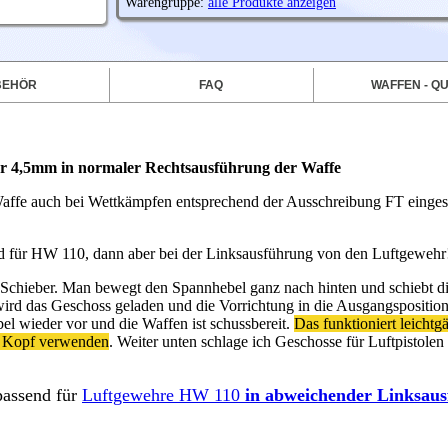
Warengruppe:
alle Produkte anzeigen
BEHÖR
FAQ
WAFFEN - QU
er 4,5mm in normaler Rechtsausführung
der Waffe
ffe auch bei Wettkämpfen entsprechend der Ausschreibung FT einges
nd für HW 110, dann aber bei der Linksausführung von den Luftgeweh
s Schieber. Man bewegt den Spannhebel ganz nach hinten und schiebt d
wird das Geschoss geladen und die Vorrichtung in die Ausgangspositio
 wieder vor und die Waffen ist schussbereit.
Das funktioniert leichtg
m Kopf verwenden
. Weiter unten schlage ich Geschosse für Luftpistole
passend für
Luftgewehre HW 110
in abweichender Linksau