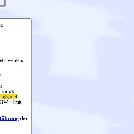
IZ
etzt werden,
r!
ie
n zurück
ängig und
n HW 44 mit
sführung
der