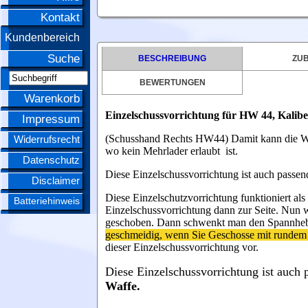
Kontakt
Kundenbereich
Suche
BESCHREIBUNG
ZU
BEWERTUNGEN
Warenkorb
Einzelschussvorrichtung für HW 44, Kalib
Impressum
(Schusshand Rechts HW44) Damit kann die Wa
Widerrufsrecht
wo kein Mehrlader erlaubt ist.
Datenschutz
Diese Einzelschussvorrichtung ist auch passe
Disclaimer
Diese Einzelschutzvorrichtung funktioniert al
Batteriehinweis
Einzelschussvorrichtung dann zur Seite. Nun 
geschoben. Dann schwenkt man den Spannhebel
geschmeidig, wenn Sie Geschosse mit runde
dieser
Einzelschussvorrichtung
vor.
Diese Einzelschussvorrichtung ist auch 
Waffe.