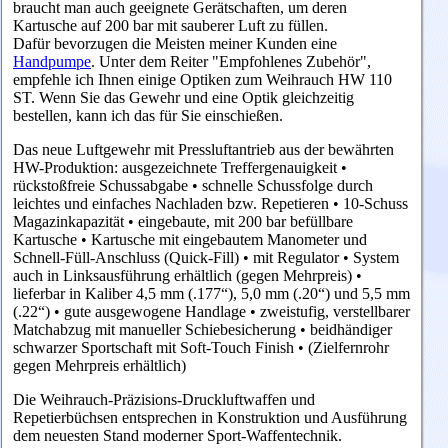
braucht man auch geeignete Gerätschaften, um deren
Kartusche auf 200 bar mit sauberer Luft zu füllen.
Dafür bevorzugen die Meisten meiner Kunden eine
Handpumpe
. Unter dem Reiter "Empfohlenes Zubehör",
empfehle ich Ihnen einige Optiken zum
Weihrauch HW 110
ST. Wenn Sie das Gewehr und eine Optik gleichzeitig
bestellen, kann ich das für Sie einschießen.
Das neue Luftgewehr mit Pressluftantrieb aus der bewährten
HW-Produktion: ausgezeichnete Treffergenauigkeit •
rückstoßfreie Schussabgabe • schnelle Schussfolge durch
leichtes und einfaches Nachladen bzw. Repetieren • 10-Schuss
Magazinkapazität • eingebaute, mit 200 bar befüllbare
Kartusche • Kartusche mit eingebautem Manometer und
Schnell-Füll-Anschluss (Quick-Fill) • mit Regulator • System
auch in Linksausführung erhältlich (gegen Mehrpreis) •
lieferbar in Kaliber 4,5 mm (.177“), 5,0 mm (.20“) und 5,5 mm
(.22“) • gute ausgewogene Handlage • zweistufig, verstellbarer
Matchabzug mit manueller Schiebesicherung • beidhändiger
schwarzer Sportschaft mit Soft-Touch Finish • (Zielfernrohr
gegen Mehrpreis erhältlich)
Die Weihrauch-Präzisions-Druckluftwaffen und
Repetierbüchsen entsprechen in Konstruktion und Ausführung
dem neuesten Stand moderner Sport-Waffentechnik.