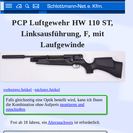
PCP Luftgewehr HW 110 ST,
Linksausführung, F, mit
Laufgewinde
vorheriger Artikel
-
nächster Artikel
Falls gleichzeitig eine Optik bestellt wird, kann ich Ihnen
die Kombination ohne Aufpreis
montieren und
einschießen
.
Frei ab 18 Jahren, ein
Altersnachweis
ist erforderlich.