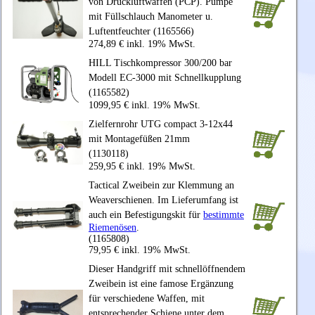
von Druckluftwaffen (PCP). Pumpe
mit Füllschlauch Manometer u.
Luftentfeuchter (1165566)
274,89 € inkl. 19% MwSt.
HILL Tischkompressor 300/200 bar
Modell EC-3000 mit Schnellkupplung
(1165582)
1099,95 € inkl. 19% MwSt.
Zielfernrohr UTG compact 3-12x44
mit Montagefüßen 21mm
(1130118)
259,95 € inkl. 19% MwSt.
Tactical Zweibein zur Klemmung an
Weaverschienen. Im Lieferumfang ist
auch ein Befestigungskit für
bestimmte
Riemenösen
.
(1165808)
79,95 € inkl. 19% MwSt.
Dieser Handgriff mit schnellöffnendem
Zweibein ist eine famose Ergänzung
für verschiedene Waffen, mit
entsprechender Schiene unter dem