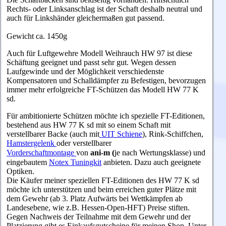
Rechts- oder Linksanschlag ist der Schaft deshalb neutral und
auch für Linkshänder gleichermaßen gut passend.
Gewicht ca. 1450g
Auch für Luftgewehre Modell Weihrauch HW 97 ist diese
Schäftung geeignet und passt sehr gut. Wegen dessen
Laufgewinde und der Möglichkeit verschiedenste
Kompensatoren und Schalldämpfer zu Befestigen, bevorzugen
immer mehr erfolgreiche FT-Schützen das Modell HW 77 K
sd.
Für ambitionierte Schützen möchte ich spezielle FT-Editionen,
bestehend aus HW 77 K sd mit so einem Schaft mit
verstellbarer Backe (auch mit
UIT Schiene
), Rink-Schiffchen,
Hamstergelenk
oder v
erstellbarer
ani-m (
Vorderschaftmontage
von
je nach Wertungsklasse) und
eingebautem
Notex Tuningkit
anbieten. Dazu auch geeignete
Optiken.
Die Käufer meiner speziellen FT-Editionen des HW 77 K sd
möchte ich unterstützen und beim erreichen guter Plätze mit
dem Gewehr (ab 3. Platz Aufwärts bei Wettkämpfen ab
Landesebene, wie z.B. Hessen-Open-HFT) Preise stiften.
Gegen Nachweis der Teilnahme mit dem Gewehr und der
Platzierung gibt es Einkaufsgutscheine für meinen Shop. Unter