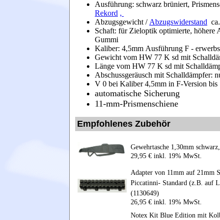
Ausführung: schwarz brüniert, Prisme
Rekord
,
Abzugsgewicht /
Abzugswiderstand
ca.
Schaft: für Zieloptik optimierte, höher
Gummi
Kaliber: 4,5mm Ausführung F - erwerbs
Gewicht vom HW 77 K sd mit Schalldäm
Länge vom HW 77 K sd mit Schalldämp
Abschussgeräusch mit Schalldämpfer: n
V 0 bei Kaliber 4,5mm in F-Version bis
automatische Sicherung
11-mm-Prismenschiene
Empfohlenes Zubehör
Gewehrtasche 1,30mm schwarz,
29,95 € inkl. 19% MwSt.
Adapter von 11mm auf 21mm Sch
Piccatinni- Standard (z.B. au
(1130649)
26,95 € inkl. 19% MwSt.
Notex Kit Blue Edition mit Kol