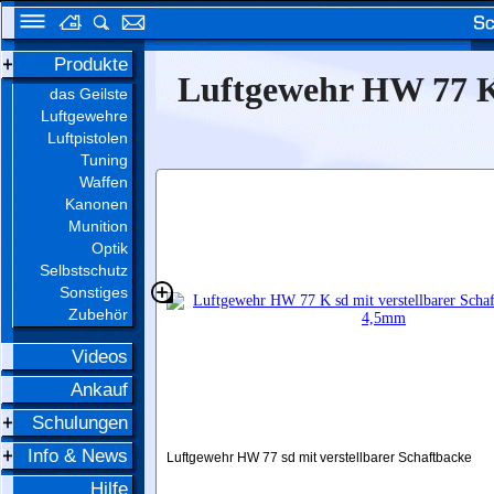
Produkte
Luftgewehr HW 77 K 
das Geilste
Luftgewehre
Luftpistolen
Tuning
Waffen
Kanonen
Munition
Optik
Selbstschutz
Sonstiges
Zubehör
Videos
Ankauf
Schulungen
Info & News
Luftgewehr HW 77 sd mit verstellbarer Schaftbacke
Hilfe