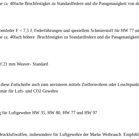
e ca. 40fache Bruchfestigkei zu Standardfedern und die Passgenauigkeit von d
benfeder F < 7,5 J, Federführungen und speziellem Schmierstoff für HW 77 u
ne ca. 40fach höhere Bruchfestigkei zu Standardfedern und die Passgenauigkei
uf 21 mm Weaver- Standard
iese Zielscheibe auch zum anvisieren mittels Zielfernrohren oder Leuchtpunk
imär für Luft- und CO2 Gewehre
ung für Luftgewehre HW 35, HW 80, HW 77 und HW 97
ruckluftwaffen, insbesondere für Luftgewehre der Marke Weihrauch. Empfeh