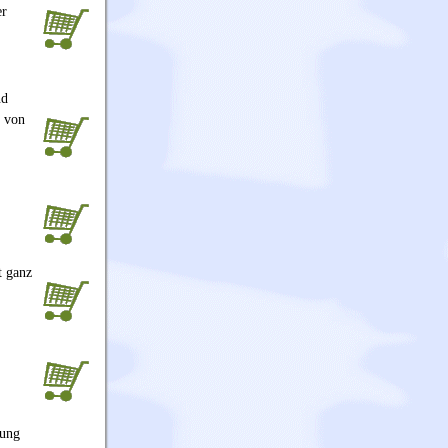
er
nd
t von
t ganz
lung