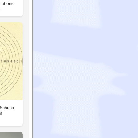
hat eine
.
 Schuss
m