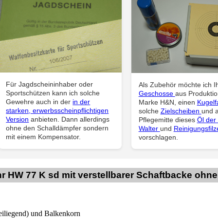
Für Jagdscheininhaber oder
Als Zubehör möchte ich I
Sportschützen kann ich solche
Geschosse
aus Produktio
Gewehre auch in der
in der
Marke H&N, einen
Kugel
starken, erwerbsscheinpflichtigen
solche
Zielscheiben
und a
Version
anbieten. Dann allerdings
Pflegemitte dieses
Öl der
ohne den Schalldämpfer sondern
Walter
und
Reinigungsfilz
mit einem Kompensator.
vorschlagen.
r HW 77 K sd mit verstellbarer Schaftbacke ohn
(beiliegend) und Balkenkorn