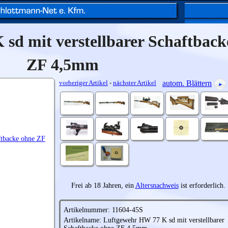
sd mit verstellbarer Schaftback
ZF 4,5mm
vorheriger Artikel
-
nächster Artikel
autom. Blättern
Frei ab 18 Jahren, ein
Altersnachweis
ist erforderlich.
Artikelnummer: 11604-45S
Artikelname: Luftgewehr HW 77 K sd mit verstellbarer