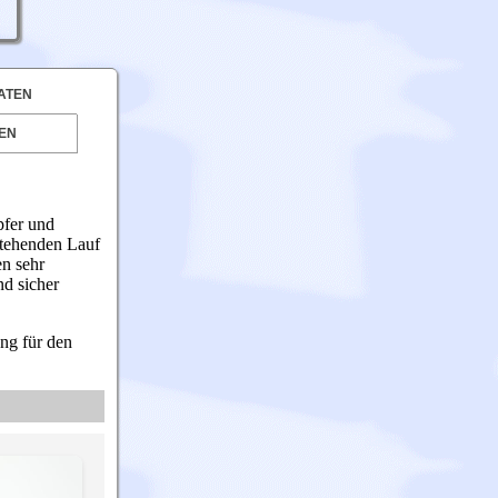
ATEN
EN
pfer und
stehenden Lauf
en sehr
nd sicher
ng für den