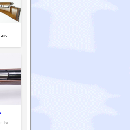
 und
s
n ist