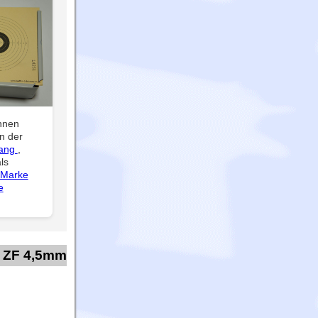
hnen
n der
fang
,
ls
 Marke
e
e ZF 4,5mm