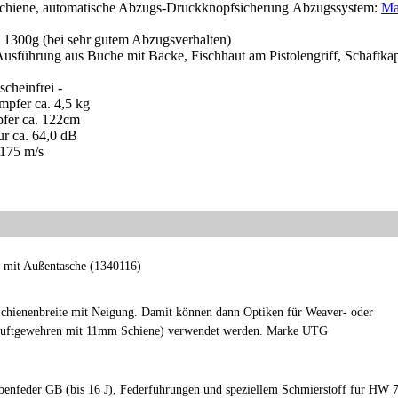
nschiene, automatische Abzugs-Druckknopfsicherung Abzugssystem:
Ma
 1300g (bei sehr gutem Abzugsverhalten)
e Ausführung aus Buche mit Backe, Fischhaut am Pistolengriff, Schaftka
scheinfrei -
pfer ca. 4,5 kg
fer ca. 122cm
ur ca. 64,0 dB
 175 m/s
 mit Außentasche (1340116)
ienenbreite mit Neigung. Damit können dann Optiken für Weaver- oder
f Luftgewehren mit 11mm Schiene) verwendet werden. Marke UTG
benfeder GB (bis 16 J), Federführungen und speziellem Schmierstoff für HW 