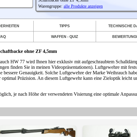
Schaftbacke ohne ZF 4,5mm
Warengruppe:
alle Produkte anzeigen
ERHEITEN
TIPPS
TECHNISCHE D
FAQ
WAFFEN - QUIZ
BEWERTUNG
 Schaftbacke ohne ZF 4,5mm
auch HW 77 wird Ihnen hier exklusiv mit aufgeschraubtem Schalldäm
ungen finden Sie in meinen Videopräsentationen). Luftgewehre mit fest
ine bessere Genauigkeit. Solche Luftgewehre der Marke Weihrauch hab
optimal Präzision. An diesem Luftgewehr kann eine Zieloptik leicht u
möglich, je nach Höhe der verwendeten Visierung eine optimale Anpassu