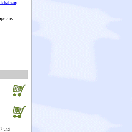
tchabzug
ppe aus
77 und