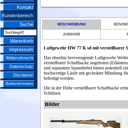
Kontakt
Kundenbereich
Suche
BESCHREIBUNG
BESOND
ZUBEHÖR
Warenkorb
Luftgewehr HW 77 K sd mit verstellbarer
Impressum
Das ohnehin hervorragende Luftgewehr Weihr
Widerrufsrecht
verstellbarer Schaftbacke angeboten (Erläuter
Datenschutz
und separatem Spannhebel bieten potentiell e
hochwertige Läufe mit gechokter Mündung für 
Disclaimer
befestigt werden.
Batteriehinweis
Die in der Höhe verstellbarer Schaftbacke er
Schützen.
Bilder