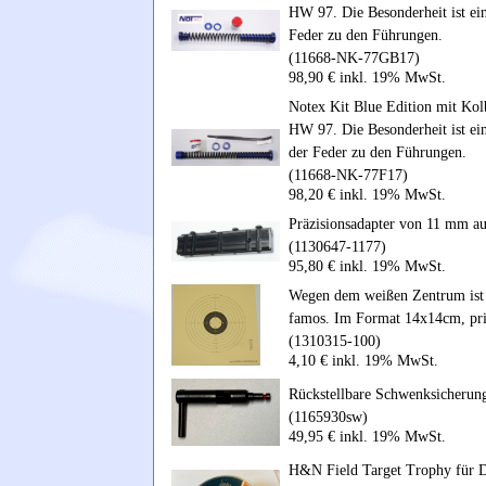
HW 97. Die Besonderheit ist ein
Feder zu den Führungen.
(11668-NK-77GB17)
98,90 € inkl. 19% MwSt.
Notex Kit Blue Edition mit Kol
HW 97. Die Besonderheit ist ei
der Feder zu den Führungen.
(11668-NK-77F17)
98,20 € inkl. 19% MwSt.
Präzisionsadapter von 11 mm a
(1130647-1177)
95,80 € inkl. 19% MwSt.
Wegen dem weißen Zentrum ist d
famos. Im Format 14x14cm, pr
(1310315-100)
4,10 € inkl. 19% MwSt.
Rückstellbare Schwenksicher
(1165930sw)
49,95 € inkl. 19% MwSt.
H&N Field Target Trophy für D