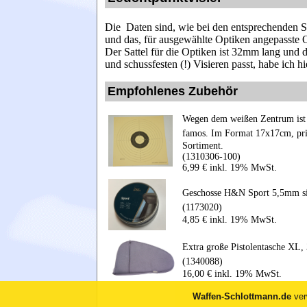
Die Daten sind, wie bei den entsprechenden S
und das, für ausgewählte Optiken angepasste O
Der Sattel für die Optiken ist 32mm lang und
und schussfesten (!)
Visieren passt, habe ich hi
Empfohlenes Zubehör
Wegen dem weißen Zentrum ist d
famos. Im Format 17x17cm, pri
Sortiment.
(1310306-100)
6,99 € inkl. 19% MwSt.
Geschosse H&N Sport 5,5mm si
(1173020)
4,85 € inkl. 19% MwSt.
Extra große Pistolentasche XL
(1340088)
16,00 € inkl. 19% MwSt.
Waffen-Schlottmann.de
ver