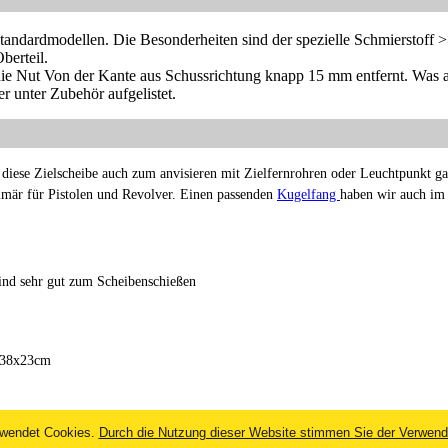
tandardmodellen. Die Besonderheiten sind der spezielle Schmierstoff 
berteil.
 die Nut Von der Kante aus Schussrichtung knapp 15 mm entfernt.
Was a
er unter Zubehör aufgelistet.
iese Zielscheibe auch zum anvisieren mit Zielfernrohren oder Leuchtpunkt g
mär für Pistolen und Revolver. Einen passenden
Kugelfang
haben wir auch im
nd sehr gut zum Scheibenschießen
, 38x23cm
wendet Cookies.
Durch die Nutzung dieser Website stimmen Sie der Verwend