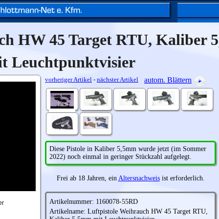
uch HW 45 Target RTU, Kaliber
t Leuchtpunktvisier
vorheriger Artikel
-
nächster Artikel
autom. Blättern
Diese Pistole in Kaliber 5,5mm wurde jetzt (im Sommer
2022) noch einmal in geringer Stückzahl aufgelegt.
Frei ab 18 Jahren, ein
Altersnachweis
ist erforderlich.
Artikelnummer: 1160078-55RD
er
Artikelname: Luftpistole Weihrauch HW 45 Target RTU,