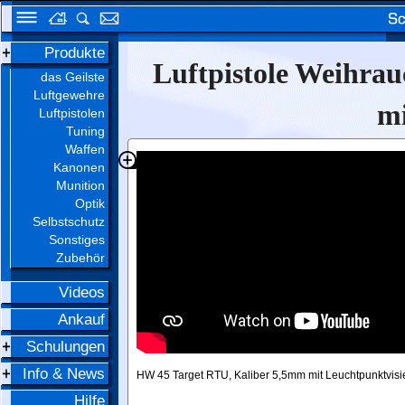
Produkte
Luftpistole Weihra
das Geilste
Luftgewehre
mi
Luftpistolen
Tuning
Waffen
Kanonen
Munition
Optik
Selbstschutz
Sonstiges
Zubehör
Videos
Ankauf
Schulungen
Info & News
HW 45 Target RTU, Kaliber 5,5mm mit Leuchtpunktvisi
Hilfe