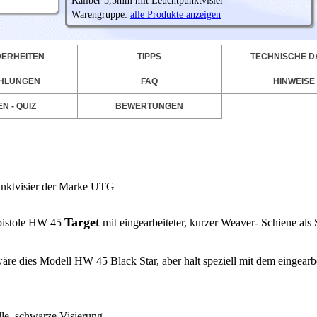
Kaliber 5,5mm mit Leuchtpunktvisier
Warengruppe:
alle Produkte anzeigen
ERHEITEN
TIPPS
TECHNISCHE D
HLUNGEN
FAQ
HINWEISE
N - QUIZ
BEWERTUNGEN
unktvisier der Marke UTG
Target
tpistole HW 45
mit eingearbeiteter, kurzer Weaver- Schiene als S
 dies Modell HW 45 Black Star, aber halt speziell mit dem eingearbe
lle, schwarze Visierung.