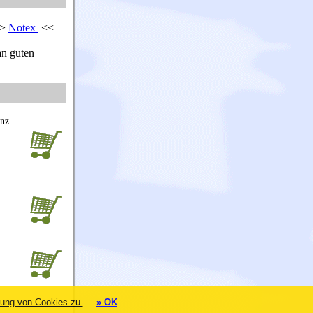
>>
Notex
<<
n guten
anz
ung von Cookies zu.
» OK