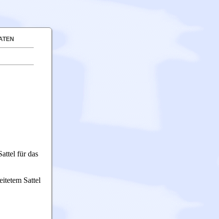
ATEN
attel für das
itetem Sattel