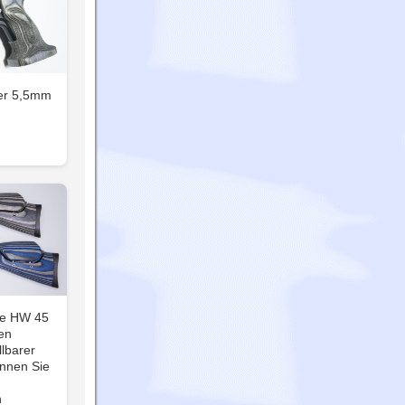
er 5,5mm
ole HW 45
en
llbarer
önnen Sie
n