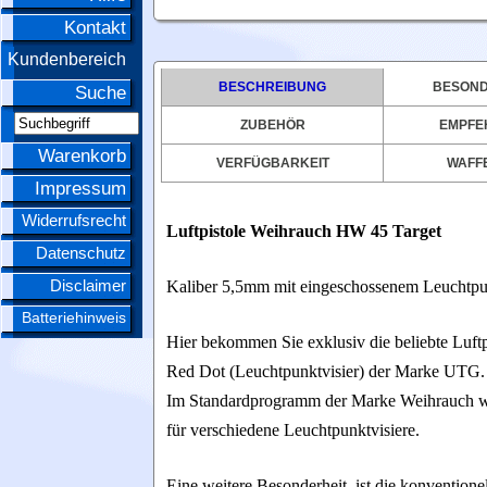
Kontakt
Kundenbereich
BESCHREIBUNG
BESOND
Suche
ZUBEHÖR
EMPFE
Warenkorb
VERFÜGBARKEIT
WAFFE
Impressum
Widerrufsrecht
Luftpistole Weihrauch HW 45 Target
Datenschutz
Disclaimer
Kaliber 5,5mm mit eingeschossenem Leuchtp
Batteriehinweis
Hier bekommen Sie exklusiv die beliebte Luf
Red Dot (Leuchtpunktvisier) der Marke UTG.
Im Standardprogramm der Marke Weihrauch wäre
für verschiedene Leuchtpunktvisiere.
Eine weitere Besonderheit ist die konventione