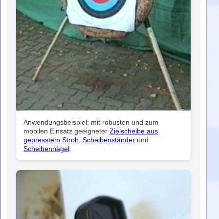
Anwendungsbeispiel: mit robusten und zum
mobilen Einsatz geeigneter
Zielscheibe aus
gepresstem Stroh
,
Scheibenständer
und
Scheibennägel
.