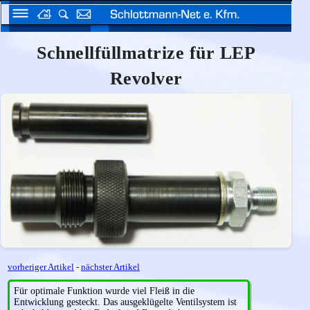
Schnellfüllmatrize für LEP
Revolver
vorheriger Artikel
-
nächster Artikel
Für optimale Funktion wurde viel Fleiß in die
Entwicklung gesteckt. Das ausgeklügelte Ventilsystem ist