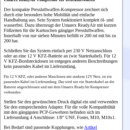
Der kompakte Pressluftwaffen-Kompressor zeichnet sich
durch eine besonders hohe Mobilität und einfache
Handhabung aus. Sein System funktioniert komplett öl- und
wasserfrei. Dazu überzeugt der Umarex ReadyAir mit kurzen
Füllzeiten für die Kartuschen gängiger Pressluftwaffen.
Innerhalb von nur sieben Minuten befüllt er 200 ml mit bis zu
200 bar.
Schließen Sie das System einfach per 230 V Netzanschluss
oder an eine 12 V KFZ-Batterie an (wie Starterkabel). Für 12
V KFZ-Bordsteckdosen ist entgegen anderen Beschreibungen
kein passendes Kabel im Lieferumfang.
Für 12 V KFZ, oder anderen Maschinen mit starkem 12V Netz, ist ein
passendes Kabel im Lieferumfang. Das wird wie ein Starterkabel an die
Batterie angeschlossen und mit dem Umarex ReadyAir Kompressor
verbunden.
Stellen Sie den gewünschten Druck digital ein und verwenden
Sie den entsprechenden Adapter. Für die volle Kompatibilität
mit den gängigsten PCP-Gewehren befinden sich im
Lieferumfang 4 Anschlüsse: 1/8“ UNF, Foster, M10, M10x1.
Bei Bedarf sind passende Kupplungen, wie
Artikel