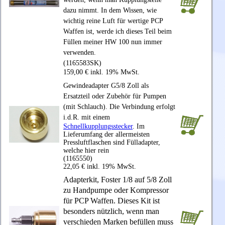
dazu nimmt. In dem Wissen, wie
wichtig reine Luft für wertige PCP
Waffen ist, werde ich dieses Teil beim
Füllen meiner HW 100 nun immer
verwenden.
(1165583SK)
159,00 € inkl. 19% MwSt.
Gewindeadapter G5/8 Zoll als
Ersatzteil oder Zubehör für Pumpen
(mit Schlauch). Die Verbindung erfolgt
i.d.R. mit einem
Schnellkupplungsstecker
. Im
Lieferumfang der allermeisten
Pressluftflaschen sind Fülladapter,
welche hier rein
(1165550)
22,05 € inkl. 19% MwSt.
Adapterkit, Foster 1/8 auf 5/8 Zoll
zu Handpumpe oder Kompressor
für PCP Waffen. Dieses Kit ist
besonders nützlich, wenn man
verschieden Marken befüllen muss