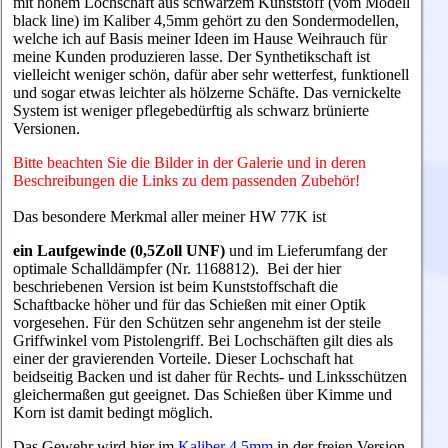
mit hohem Lochschaft aus schwarzem Kunststoff (vom Modell
black line) im Kaliber 4,5mm gehört zu den Sondermodellen,
welche ich auf Basis meiner Ideen im Hause Weihrauch für
meine Kunden produzieren lasse. Der Synthetikschaft ist
vielleicht weniger schön, dafür aber sehr wetterfest, funktionell
und sogar etwas leichter als hölzerne Schäfte. Das vernickelte
System ist weniger pflegebedürftig als schwarz brünierte
Versionen.
Bitte beachten Sie die Bilder in der Galerie und in deren
Beschreibungen die Links zu dem passenden Zubehör!
Das besondere Merkmal aller meiner HW 77K ist
ein Laufgewinde (0,5Zoll UNF)
und im Lieferumfang der
optimale Schalldämpfer (Nr. 1168812). Bei der hier
beschriebenen Version ist beim Kunststoffschaft die
Schaftbacke höher und für das Schießen mit einer Optik
vorgesehen. Für den Schützen sehr angenehm ist der steile
Griffwinkel vom Pistolengriff. Bei Lochschäften gilt dies als
einer der gravierenden Vorteile. Dieser Lochschaft hat
beidseitig Backen und ist daher für Rechts- und Linksschützen
gleichermaßen gut geeignet.
Das Schießen über Kimme und
Korn ist damit bedingt möglich.
Das Gewehr wird hier im
Kaliber 4,5mm
in der freien Version