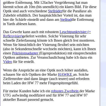
größere Entfernung. Mit 12facher Vergrößerung hat man
hiermit schon ab 10m (bis unendlich) ein klares Bild. Für diese
Optik sind auch verschiedene
Stellräder
für die Parallaxe als
Zubehör erhältlich. Der hauptsächlicher Vorteil ist, das man
hier die Schärfe einstellt und dann am
Stellrad
die Entfernung
in Yards ablesen kann.
D
as Gewehr kann auch mit robustem
Leuchtpunktvisier (=
Reflexvisier)
geliefert werden. Solche Visierung für sehr
schnelle Zielerfassung könnte ich Ihnen gleich fest montieren.
Wenn Sie hinsichtlich der Visierung flexibel sein möchten
(also in Sekundenschnelle wechseln möchten), kann ich Ihnen
einen
Präzisionsadapter
(Eigenproduktion) mit einsprechenden
Optiken anbieten. Zur Veranschaulichung habe ich dazu ein
Video
für Sie erstellt.
Wenn die Ansprüche an eine Optik noch höher ausfallen,
schauen Sie sich Optiken der Marke
HAWKE
an. Solche
Zielfernrohre sind dann länger (auch teurer) und erfordern
beim Laden der HW 77 mehr Fingerspitzengefühl.
Für meine Kunden habe ich ein
robustes Zweibein
der Marke
UTG aufwändig modifiziert und für HW 77 und HW 97
aktueller Bauart passend gemacht.