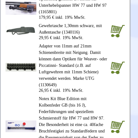
Unterhebelspanner HW 77 und HW 97
(1165801)
179,95 € inkl. 19% MwSt.
Gewehrtasche 1,30mm schwarz, mit
Außentasche (1340116)
29,95 € inkl. 19% MwSt.
Adapter von 11mm auf 21mm
Schienenbreite mit Neigung. Damit
können dann Optiken für Weaver- oder
Piccatinni- Standard (z.B. auf
Luftgewehren mit 11mm Schiene)
verwendet werden. Marke UTG
(1130649)
26,95 € inkl. 19% MwSt.
Notex Kit Blue Edition mit
Kolbenfeder GB (bis 16 J),
Federführungen und speziellem
Schmierstoff für HW 77 und HW 97.
Die Besonderheit ist eine ca. 40fache
Bruchfestigkei zu Standardfedern und
die Passgenauigkeit von der Feder zu