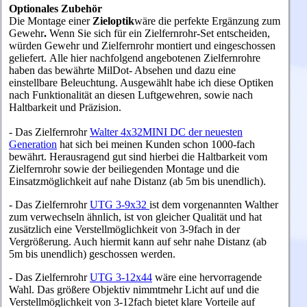
Optionales Zubehör
Die Montage einer
Zieloptik
wäre die perfekte Ergänzung zum
Gewehr
.
Wenn Sie sich für ein Zielfernrohr-Set entscheiden,
würden Gewehr und Zielfernrohr montiert und eingeschossen
geliefert. Alle hier nachfolgend angebotenen Zielfernrohre
haben das bewährte MilDot- Absehen und dazu eine
einstellbare Beleuchtung. Ausgewählt habe ich diese Optiken
nach Funktionalität an diesen Luftgewehren, sowie nach
Haltbarkeit und Präzision.
- Das Zielfernrohr
Walter 4x32MINI DC der neuesten
Generation
hat sich bei meinen Kunden schon 1000-fach
bewährt.
Herausragend gut sind hierbei die Haltbarkeit vom
Zielfernrohr sowie der beiliegenden Montage und die
Einsatzmöglichkeit auf nahe Distanz (ab 5m bis unendlich).
- Das Zielfernrohr
UTG 3-9x32
ist dem vorgenannten Walther
zum verwechseln ähnlich, ist von gleicher Qualität und hat
zusätzlich eine Verstellmöglichkeit von 3-9fach in der
Vergrößerung. Auch hiermit kann auf sehr nahe Distanz (ab
5m bis unendlich) geschossen werden.
- Das Zielfernrohr
UTG 3-12x44
wäre eine hervorragende
Wahl. Das größere Objektiv nimmtmehr Licht auf und die
Verstellmöglichkeit von 3-12fach bietet klare Vorteile auf