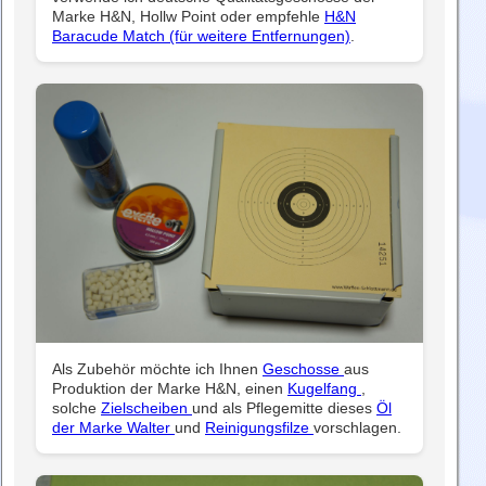
Marke H&N, Hollw Point oder empfehle
H&N
Baracude Match (für weitere Entfernungen)
.
Als Zubehör möchte ich Ihnen
Geschosse
aus
Produktion der Marke H&N, einen
Kugelfang
,
solche
Zielscheiben
und als Pflegemitte dieses
Öl
der Marke Walter
und
Reinigungsfilze
vorschlagen.