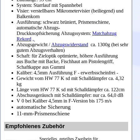
System: Starrlauf mit Spannhebel
Visier: verstellbares Mikrometervisier (beiliegend) und
Balkenkorn
Ausführung: schwarz brüniert, Prismenschiene,
automatische Abzugs-
Druckknopfsicherung Abzugssystem:
Matchabzug
Rekord
,
Abzugsgewicht /
Abzugswiderstand
ca. 1300g (bei sehr
gutem Abzugsverhalten)
Schaft: für Zieloptik optimierte, höhere Ausführung
aus Buche mit Backe, Fischhaut am Pistolengriff,
Schaftkappe aus Gummi
Kaliber: 4,5mm Ausführung F - erwerbsscheinfrei -
Gewicht vom HW 77 K sd mit Schalldämpfer ca. 4,32
kg
Länge vom HW 77 K sd mit Schalldämpfer ca. 122cm
Abschussgeräusch mit Schalldämpfer: nur ca. 64,0 dB
V 0 bei Kaliber 4,5mm in F-Version bis 175 m/s
automatische Sicherung
11-mm-Prismenschiene
Empfohlenes Zubehör
Spezielles, geteiltes Zweibein für