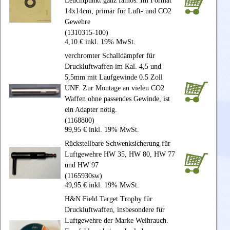
Leuchtpunkt ganz famos. Im Format
14x14cm, primär für Luft- und CO2
Gewehre
(1310315-100)
4,10 € inkl. 19% MwSt.
verchromter Schalldämpfer für
Druckluftwaffen im Kal. 4,5 und
5,5mm mit Laufgewinde 0.5 Zoll
UNF. Zur Montage an vielen CO2
Waffen ohne passendes Gewinde, ist
ein Adapter nötig.
(1168800)
99,95 € inkl. 19% MwSt.
Rückstellbare Schwenksicherung für
Luftgewehre HW 35, HW 80, HW 77
und HW 97
(1165930sw)
49,95 € inkl. 19% MwSt.
H&N Field Target Trophy für
Druckluftwaffen, insbesondere für
Luftgewehre der Marke Weihrauch.