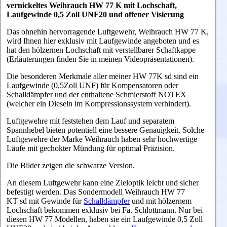
vernickeltes Weihrauch HW 77 K mit Lochschaft,
Laufgewinde 0,5 Zoll UNF20 und offener Visierung
Das ohnehin hervorragende Luftgewehr, Weihrauch HW 77 K,
wird Ihnen hier exklusiv mit Laufgewinde angeboten und es
hat den hölzernen Lochschaft mit verstellbarer Schaftkappe
(Erläuterungen finden Sie in meinen Videopräsentationen).
Die besonderen Merkmale aller meiner HW 77K sd sind
ein
Laufgewinde (0,5Zoll UNF) für Kompensatoren oder
Schalldämpfer und der enthaltene Schmierstoff NOTEX
(welcher ein Dieseln im Kompressionssystem verhindert).
Luftgewehre mit feststehen dem Lauf und separatem
Spannhebel bieten potentiell eine bessere Genauigkeit. Solche
Luftgewehre der Marke Weihrauch haben sehr hochwertige
Läufe mit gechokter Mündung für optimal Präzision.
Die Bilder zeigen die schwarze Version.
An diesem Luftgewehr kann eine Zieloptik leicht und sicher
befestigt werden. Das
Sondermodell Weihrauch HW 77
KT sd mit Gewinde für
Schalldämpfer
und mit hölzernem
Lochschaft bekommen exklusiv bei Fa. Schlottmann. Nur bei
diesen HW 77 Modellen, haben sie ein Laufgewinde 0,5 Zoll