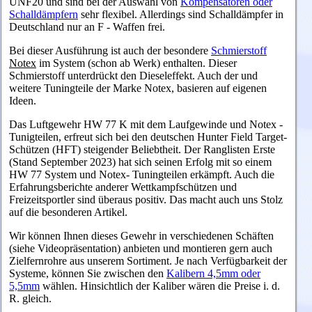
UNF20 und sind bei der Auswahl von
Kompensatoren oder
Schalldämpfern
sehr flexibel. Allerdings sind Schalldämpfer in
Deutschland nur an F - Waffen frei.
Bei dieser Ausführung ist auch der besondere
Schmierstoff
Notex
im System (schon ab Werk) enthalten. Dieser
Schmierstoff unterdrückt den Dieseleffekt. Auch der und
weitere Tuningteile der Marke Notex, basieren auf eigenen
Ideen.
Das Luftgewehr HW 77 K mit dem Laufgewinde und Notex -
Tunigteilen, erfreut sich bei den deutschen Hunter Field Target-
Schützen (HFT) steigender Beliebtheit. Der Ranglisten Erste
(Stand September 2023) hat sich seinen Erfolg mit so einem
HW 77 System und Notex- Tuningteilen erkämpft. Auch die
Erfahrungsberichte anderer Wettkampfschützen und
Freizeitsportler sind überaus positiv. Das macht auch uns Stolz
auf die besonderen Artikel.
Wir können Ihnen dieses Gewehr in verschiedenen Schäften
(siehe Videopräsentation) anbieten und montieren gern auch
Zielfernrohre aus unserem Sortiment. Je nach Verfügbarkeit der
Systeme, können Sie zwischen den
Kalibern 4,5mm oder
5,5mm
wählen. Hinsichtlich der Kaliber wären die Preise i. d.
R. gleich.