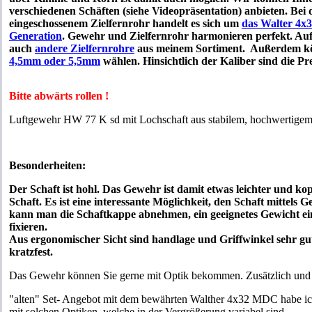
verschiedenen Schäften (siehe Videopräsentation) anbieten. Be
eingeschossenem Zielfernrohr handelt es sich um
das Walter 4x
Generation
. Gewehr und Zielfernrohr harmonieren perfekt. Au
auch
andere Zielfernrohre
aus meinem Sortiment. Außerdem kö
4,5mm oder 5,5mm
wählen. Hinsichtlich der Kaliber sind die Pre
Bitte abwärts rollen !
Luftgewehr HW 77 K sd mit Lochschaft aus stabilem, hochwertigem
Besonderheiten:
Der Schaft ist hohl. Das Gewehr ist damit etwas leichter und kop
Schaft. Es ist eine interessante Möglichkeit, den Schaft mittels
kann man die Schaftkappe abnehmen, ein geeignetes Gewicht ei
fixieren.
Aus ergonomischer Sicht sind handlage und Griffwinkel sehr gut
kratzfest.
Das Gewehr können Sie gerne mit Optik bekommen. Zusätzlich und 
"alten" Set- Angebot mit dem bewährten Walther 4x32 MDC habe ich
mit solchen Optiken, welche
in der Vergrößerung variabel sind.