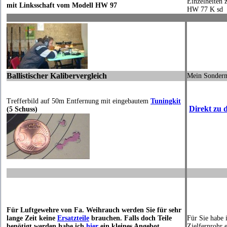
Einzelheiten
mit Linksschaft vom Modell HW 97
HW 77 K sd
Ballistischer Kalibervergleich
Mein Sonderm
Trefferbild auf 50m Entfernung mit eingebautem
Tuningkit
Direkt zu 
(5 Schuss)
Für Luftgewehre von Fa. Weihrauch werden Sie für sehr
lange Zeit keine
Ersatzteile
brauchen. Falls doch Teile
Für Sie habe 
benötigt werden habe ich
hier
ein kleines Angebot
Zielfernrohr e