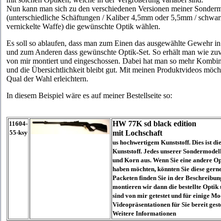
Nun kann man sich zu den
verschiedenen Versionen
meiner Sonderm
(unterschiedliche Schäftungen / Kaliber 4,5mm oder 5,5mm
/ schwar
vernickelte Waffe) d
ie gewünschte Optik wählen.
Es soll so ablaufen, dass man zum Einen das a
usgewählte Gewehr in
und zum Anderen dass gewünschte Optik-Set. So erhält man wie zu
von mir montiert und eingeschossen. Dabei hat man so mehr Kombin
und die Übersichtlichkeit bleibt gut. Mit meinen Produktvideos möch
Qual
der Wahl erleichtern.
In diesem Beispiel wäre es auf meiner Bestellseite so:
HW 77K sd black edition
11604-
55-ksy
mit Lochschaft
us hochwertigem Kunststoff. Dies ist di
Kunststoff. Jedes unserer Sondermode
und Korn aus. Wenn Sie eine andere 
haben möchten, könnten Sie diese gerne
Packeten finden Sie in der Beschreibu
montieren wir dann die bestellte Optik 
sind von mir getestet und für einige Mo
Videopräsentationen für Sie bereit geste
Weitere Informationen