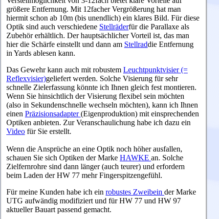
Verstellmöglichkeit von 3-12fach bietet klare Vorteile auf
größere Entfernung. Mit 12facher Vergrößerung hat man
hiermit schon ab 10m (bis unendlich) ein klares Bild. Für diese
Optik sind auch verschiedene
Stellräder
für die Parallaxe als
Zubehör erhältlich. Der hauptsächlicher Vorteil ist, das man
hier die Schärfe einstellt und dann am
Stellrad
die Entfernung
in Yards ablesen kann.
D
as Gewehr kann auch mit robustem
Leuchtpunktvisier (=
Reflexvisier)
geliefert werden. Solche Visierung für sehr
schnelle Zielerfassung könnte ich Ihnen gleich fest montieren.
Wenn Sie hinsichtlich der Visierung flexibel sein möchten
(also in Sekundenschnelle wechseln möchten), kann ich Ihnen
einen
Präzisionsadapter
(Eigenproduktion) mit einsprechenden
Optiken anbieten. Zur Veranschaulichung habe ich dazu ein
Video
für Sie erstellt.
Wenn die Ansprüche an eine Optik noch höher ausfallen,
schauen Sie sich Optiken der Marke
HAWKE
an. Solche
Zielfernrohre sind dann länger (auch teurer) und erfordern
beim Laden der HW 77 mehr Fingerspitzengefühl.
Für meine Kunden habe ich ein
robustes Zweibein
der Marke
UTG aufwändig modifiziert und für HW 77 und HW 97
aktueller Bauart passend gemacht.