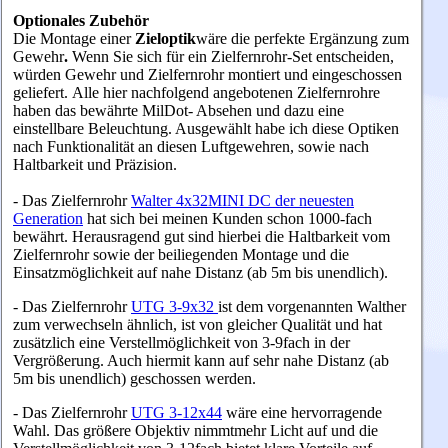
Optionales Zubehör
Die Montage einer
Zieloptik
wäre die perfekte Ergänzung zum
Gewehr
.
Wenn Sie sich für ein Zielfernrohr-Set entscheiden,
würden Gewehr und Zielfernrohr montiert und eingeschossen
geliefert. Alle hier nachfolgend angebotenen Zielfernrohre
haben das bewährte MilDot- Absehen und dazu eine
einstellbare Beleuchtung. Ausgewählt habe ich diese Optiken
nach Funktionalität an diesen Luftgewehren, sowie nach
Haltbarkeit und Präzision.
- Das Zielfernrohr
Walter 4x32MINI DC der neuesten
Generation
hat sich bei meinen Kunden schon 1000-fach
bewährt.
Herausragend gut sind hierbei die Haltbarkeit vom
Zielfernrohr sowie der beiliegenden Montage und die
Einsatzmöglichkeit auf nahe Distanz (ab 5m bis unendlich).
- Das Zielfernrohr
UTG 3-9x32
ist dem vorgenannten Walther
zum verwechseln ähnlich, ist von gleicher Qualität und hat
zusätzlich eine Verstellmöglichkeit von 3-9fach in der
Vergrößerung. Auch hiermit kann auf sehr nahe Distanz (ab
5m bis unendlich) geschossen werden.
- Das Zielfernrohr
UTG 3-12x44
wäre eine hervorragende
Wahl. Das größere Objektiv nimmtmehr Licht auf und die