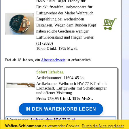
H&N Field Target Trophy für
Druckluftwaffen, insbesondere für
Luftgewehre der Marke Weihrauch.
Empfehlung bei wechselnden
Distanzen. Wegen dem Runden Kopf
haben solche Geschosse weniger
Luftwiederstand und fliegen weiter.
(1172020)
10,65 € inkl. 19% MwSt.
Frei ab 18 Jahren, ein
Altersnachweis
ist erforderlich.
Sofort lieferbar.
Artikelnummer: 11604-45-lo
Artikelname:
Weihrauch
HW 77 KT sd mit
Lochschaft, Luftgewehr mit Schalldämpfer
und offener Visierung
Preis: 759,95 € inkl. 19% MwSt.
IN DEN WARENKORB LEGEN
Warengruppe:
Luftgewehre HW 77 K sd
Waffen-Schlottmann.de
verwendet Cookies.
Durch die Nutzung dieser