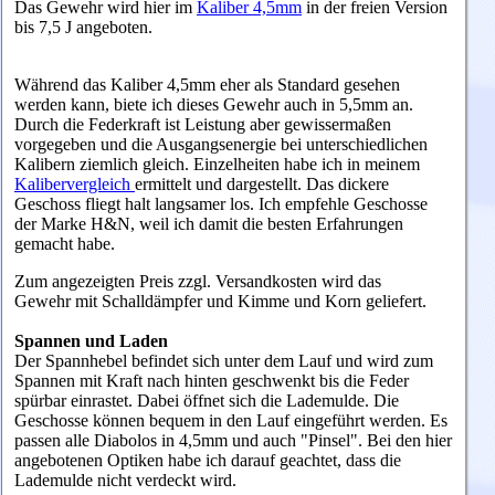
Das Gewehr wird hier im
Kaliber 4,5mm
in der freien Version
bis 7,5 J angeboten.
Während das Kaliber 4,5mm eher als Standard gesehen
werden kann, biete
ich dieses Gewehr auch in 5,5mm an.
Durch die Federkraft ist Leistung aber gewissermaßen
vorgegeben und die Ausgangsenergie bei unterschiedlichen
Kalibern ziemlich gleich. Einzelheiten habe ich in meinem
Kalibervergleich
ermittelt und dargestellt. Das dickere
Geschoss fliegt halt langsamer los. Ich empfehle Geschosse
der Marke H&N, weil ich damit die besten Erfahrungen
gemacht habe.
Zum angezeigten Preis zzgl. Versandkosten wird das
Gewehr mit Schalldämpfer und Kimme und Korn geliefert.
Spannen und Laden
Der Spannhebel befindet sich unter dem Lauf und wird zum
Spannen mit Kraft nach hinten geschwenkt bis die Feder
spürbar einrastet. Dabei öffnet sich die Lademulde.
Die
Geschosse können bequem in den Lauf eingeführt werden. Es
passen alle Diabolos in 4,5mm und auch "Pinsel". Bei den hier
angebotenen Optiken habe ich darauf geachtet, dass die
Lademulde nicht verdeckt wird.