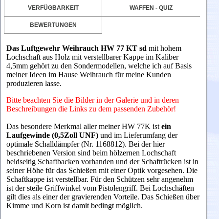
VERFÜGBARKEIT
WAFFEN - QUIZ
BEWERTUNGEN
Das Luftgewehr Weihrauch HW 77 KT sd
mit hohem
Lochschaft aus Holz mit verstellbarer Kappe im Kaliber
4,5mm gehört zu den Sondermodellen, welche ich auf Basis
meiner Ideen im Hause Weihrauch für meine Kunden
produzieren lasse.
Bitte beachten Sie die Bilder in der Galerie und in deren
Beschreibungen die Links zu dem passenden Zubehör!
Das besondere Merkmal aller meiner HW 77K ist
ein
Laufgewinde (0,5Zoll UNF)
und im Lieferumfang der
optimale Schalldämpfer (Nr. 1168812). Bei der hier
beschriebenen Version sind beim hölzernen Lochschaft
beidseitig Schaftbacken vorhanden und der Schaftrücken ist in
seiner Höhe für das Schießen
mit einer Optik vorgesehen. Die
Schaftkappe ist verstellbar. Für den Schützen sehr angenehm
ist der steile Griffwinkel vom Pistolengriff. Bei Lochschäften
gilt dies als einer der gravierenden Vorteile. Das Schießen über
Kimme und Korn ist damit bedingt möglich.