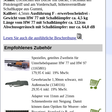
Pistolengriff und am Vorderschaft, höhenverstellbate
Schaftkappe aus Gummi,
Kaliber:
4,5mm
Ausf
ührung F - erwerbsscheinfrei -
Gewicht vom HW 77 mit Schalldämpfer ca. 4,5 kg
Länge vom HW 77 mit Schalldämpfer ca. 122cm
Abschussgeräusch mit Schalldämpfer: n
ur ca. 64,0 dB
Lesen Sie auch die ausführliche Beschreibung
Empfohlenes Zubehör
Spezielles, geteiltes Zweibein für
Unterhebelspanner HW 77 und HW 97
(1165801)
179,95 € inkl. 19% MwSt.
Gewehrtasche 1,30mm schwarz, mit
Außentasche (1340116)
29,95 € inkl. 19% MwSt.
Adapter von 11mm auf 21mm
Schienenbreite mit Neigung. Damit
können dann Optiken für Weaver- oder
Piccatinni- Standard (z.B. auf