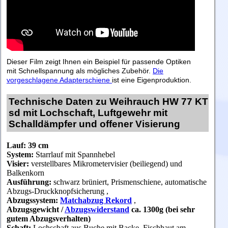
Dieser Film zeigt Ihnen ein Beispiel für passende Optiken
mit Schnellspannung als mögliches Zubehör.
Die
vorgeschlagene Adapterschiene
ist eine Eigenproduktion.
Technische Daten zu Weihrauch HW 77 KT
sd mit Lochschaft, Luftgewehr mit
Schalldämpfer und offener Visierung
Lauf:
39
cm
System:
Starrlauf mit Spannhebel
Visier:
verstellbares Mikrometervisier (beiliegend) und
Balkenkorn
Ausführung:
schwarz brüniert, Prismenschiene, automatische
Abzugs-Druckknopfsicherung ,
Abzugssystem:
Matchabzug Rekord
,
Abzugsgewicht
/
Abzugswiderstand
ca. 1300g (bei sehr
gutem Abzugsverhalten)
Schaft:
Lochschaft aus Buche mit Backe, Fischhaut am